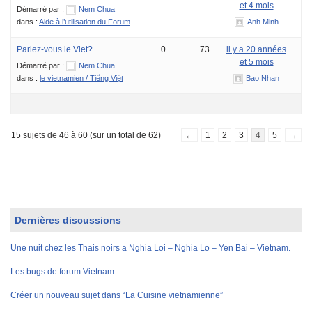
et 4 mois
Démarré par :
Nem Chua
dans :
Aide à l’utilisation du Forum
Anh Minh
Parlez-vous le Viet?
0
73
il y a 20 années
et 5 mois
Démarré par :
Nem Chua
dans :
le vietnamien / Tiếng Việt
Bao Nhan
15 sujets de 46 à 60 (sur un total de 62)
←
1
2
3
4
5
→
Dernières discussions
Une nuit chez les Thais noirs a Nghia Loi – Nghia Lo – Yen Bai – Vietnam.
Les bugs de forum Vietnam
Créer un nouveau sujet dans “La Cuisine vietnamienne”