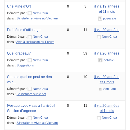
Une Mine d’Or!
0
3
il y a 19 années
et 11 mois
Démarré par :
Nem Chua
dans :
S’installer et vivre au Vietnam
posecafe
Problème d’affichage
0
11
il y a 20 années
Démarré par :
Nem Chua
Nem Chua
dans :
Aide à l’utilisation du Forum
Quel drapeau?
0
59
il y a 20 années
Démarré par :
Nem Chua
helios75
dans :
Suggestions
Comme quoi on peut ne rien
0
10
il y a 20 années
voir…
et 1 mois
Démarré par :
Nem Chua
Son Lam
dans :
Le Vietnam sur le net
[Voyage avec visas à l’arrivée]
0
11
il y a 20 années
Gestion d’urgence
et 1 mois
Démarré par :
Nem Chua
Nem Chua
dans :
S’installer et vivre au Vietnam