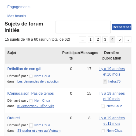
Engagements
Mes favoris
Sujets de forum
initiés
15 sujets de 46 à 60 (sur un total de 62)
←
1
2
3
4
5
→
Sujet
Participan
Messages
Dernière
ts
publication
Définition de con gái
0
17
il y a 19 années
et 10 mois
Démarré par :
Nem Chua
dans :
Les demandes de traduction
helios75
[Conjugaison] Pas de temps
0
15
il y a 19 années
et 10 mois
Démarré par :
Nem Chua
dans :
le vietnamien / Tiếng Việt
Nem Chua
Ordure!
0
8
il y a 19 années
et 11 mois
Démarré par :
Nem Chua
dans :
S’installer et vivre au Vietnam
Nem Chua