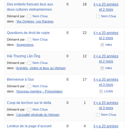
Des enfants francais face aux
0
18
il y a 20 années
deux cultures vietnamiennes
et 2 mois
Démarré par :
Nem Chua
Nem Chua
dans :
Vos Origines, vos Racines
Questions de droit de copie
0
22
il y a 20 années
et 2 mois
Démarré par :
Nem Chua
dans :
Suggestions
mike
Hải Thượng Lãn Ông
0
12
il y a 20 années
et 2 mois
Démarré par :
Nem Chua
dans :
Activités, visites et lieux au Vietnam
mike
Bienvenue à Gus
0
17
il y a 20 années
et 3 mois
Démarré par :
Nem Chua
dans :
Nouveau membre – Présentation
LOAN
Coup de torchon sur le delta
0
1
il y a 20 années
et 3 mois
Démarré par :
Nem Chua
dans :
L’actualité générale du Vietnam
Nem Chua
Lenteur de la page d’accueil
0
4
il y a 20 années