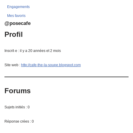
Engagements
Mes favoris
@posecafe
Profil
Inscrit·e : il y a 20 années et 2 mois
Site web :
http://cafe-the-la-soupe.blogspot.com
Forums
Sujets initiés : 0
Réponse crées : 0