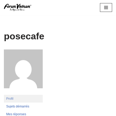
Aller
au
contenu
posecafe
Profil
Sujets démarrés
Mes réponses