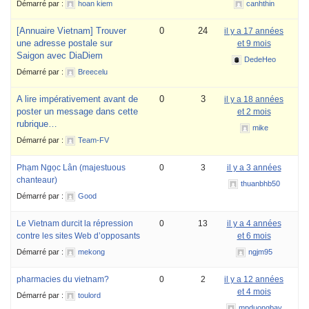
Démarré par :
hoan kiem
canhthin
[Annuaire Vietnam] Trouver
0
24
il y a 17 années
une adresse postale sur
et 9 mois
Saigon avec DiaDiem
DedeHeo
Démarré par :
Breecelu
A lire impérativement avant de
0
3
il y a 18 années
poster un message dans cette
et 2 mois
rubrique…
mike
Démarré par :
Team-FV
Phạm Ngọc Lân (majestuous
0
3
il y a 3 années
chanteaur)
thuanbhb50
Démarré par :
Good
Le Vietnam durcit la répression
0
13
il y a 4 années
contre les sites Web d’opposants
et 6 mois
Démarré par :
mekong
ngjm95
pharmacies du vietnam?
0
2
il y a 12 années
et 4 mois
Démarré par :
toulord
mpduongbay