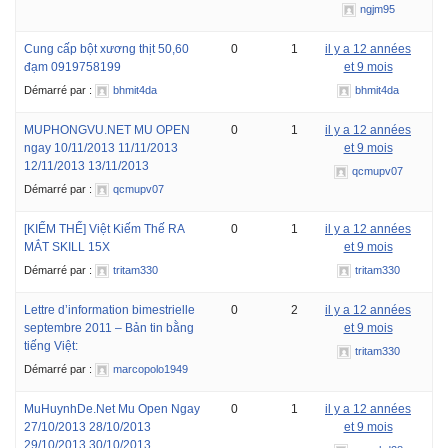
ngjm95
Cung cấp bột xương thịt 50,60
0
1
il y a 12 années
đạm 0919758199
et 9 mois
Démarré par :
bhmit4da
bhmit4da
MUPHONGVU.NET MU OPEN
0
1
il y a 12 années
ngay 10/11/2013 11/11/2013
et 9 mois
12/11/2013 13/11/2013
qcmupv07
Démarré par :
qcmupv07
[KIẾM THẾ] Việt Kiếm Thế RA
0
1
il y a 12 années
MẮT SKILL 15X
et 9 mois
Démarré par :
tritam330
tritam330
Lettre d’information bimestrielle
0
2
il y a 12 années
septembre 2011 – Bản tin bằng
et 9 mois
tiếng Việt:
tritam330
Démarré par :
marcopolo1949
MuHuynhDe.Net Mu Open Ngay
0
1
il y a 12 années
27/10/2013 28/10/2013
et 9 mois
29/10/2013 30/10/2013