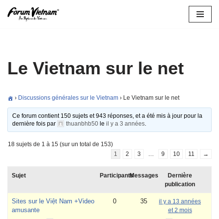
Aller
au
contenu
Le Vietnam sur le net
›
Discussions générales sur le Vietnam
›
Le Vietnam sur le net
Ce forum contient 150 sujets et 943 réponses, et a été mis à jour pour la
dernière fois par
thuanbhb50
le
il y a 3 années
.
18 sujets de 1 à 15 (sur un total de 153)
1
2
3
…
9
10
11
→
Sujet
Participants
Messages
Dernière
publication
Sites sur le Việt Nam +Video
0
35
il y a 13 années
amusante
et 2 mois