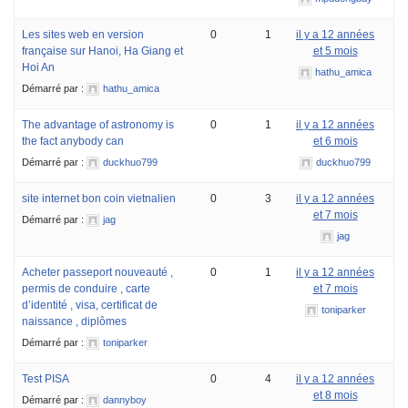
Les sites web en version
0
1
il y a 12 années
française sur Hanoi, Ha Giang et
et 5 mois
Hoi An
hathu_amica
Démarré par :
hathu_amica
The advantage of astronomy is
0
1
il y a 12 années
the fact anybody can
et 6 mois
Démarré par :
duckhuo799
duckhuo799
site internet bon coin vietnalien
0
3
il y a 12 années
et 7 mois
Démarré par :
jag
jag
Acheter passeport nouveauté ,
0
1
il y a 12 années
permis de conduire , carte
et 7 mois
d’identité , visa, certificat de
toniparker
naissance , diplômes
Démarré par :
toniparker
Test PISA
0
4
il y a 12 années
et 8 mois
Démarré par :
dannyboy