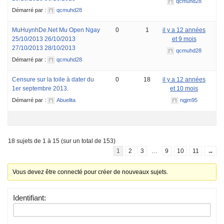
qcmuhd28
Démarré par :
qcmuhd28
MuHuynhDe.Net Mu Open Ngay
0
1
il y a 12 années
25/10/2013 26/10/2013
et 9 mois
27/10/2013 28/10/2013
qcmuhd28
Démarré par :
qcmuhd28
Censure sur la toile à dater du
0
18
il y a 12 années
1er septembre 2013.
et 10 mois
Démarré par :
Abuelita
ngjm95
18 sujets de 1 à 15 (sur un total de 153)
1
2
3
…
9
10
11
→
Vous devez être connecté pour créer de nouveaux sujets.
Identifiant: