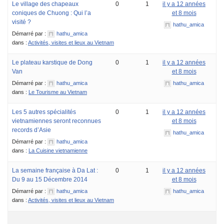
Le village des chapeaux
0
1
il y a 12 années
coniques de Chuong : Qui l’a
et 8 mois
visité ?
hathu_amica
Démarré par :
hathu_amica
dans :
Activités, visites et lieux au Vietnam
Le plateau karstique de Dong
0
1
il y a 12 années
Van
et 8 mois
Démarré par :
hathu_amica
hathu_amica
dans :
Le Tourisme au Vietnam
Les 5 autres spécialités
0
1
il y a 12 années
vietnamiennes seront reconnues
et 8 mois
records d’Asie
hathu_amica
Démarré par :
hathu_amica
dans :
La Cuisine vietnamienne
La semaine française à Da Lat :
0
1
il y a 12 années
Du 9 au 15 Décembre 2014
et 8 mois
Démarré par :
hathu_amica
hathu_amica
dans :
Activités, visites et lieux au Vietnam