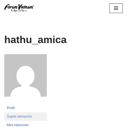
Aller
au
contenu
hathu_amica
Profil
Sujets démarrés
Mes réponses