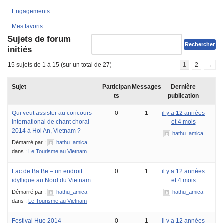
Engagements
Mes favoris
Sujets de forum
initiés
15 sujets de 1 à 15 (sur un total de 27)
1
2
→
Sujet
Participan
Messages
Dernière
ts
publication
Qui veut assister au concours
0
1
il y a 12 années
international de chant choral
et 4 mois
2014 à Hoi An, Vietnam ?
hathu_amica
Démarré par :
hathu_amica
dans :
Le Tourisme au Vietnam
Lac de Ba Be – un endroit
0
1
il y a 12 années
idyllique au Nord du Vietnam
et 4 mois
Démarré par :
hathu_amica
hathu_amica
dans :
Le Tourisme au Vietnam
Festival Hue 2014
0
1
il y a 12 années