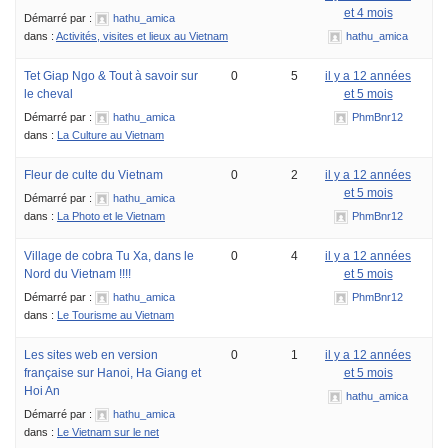
et 4 mois
Démarré par :
hathu_amica
dans :
Activités, visites et lieux au Vietnam
hathu_amica
Tet Giap Ngo & Tout à savoir sur
0
5
il y a 12 années
le cheval
et 5 mois
Démarré par :
hathu_amica
PhmBnr12
dans :
La Culture au Vietnam
Fleur de culte du Vietnam
0
2
il y a 12 années
et 5 mois
Démarré par :
hathu_amica
dans :
La Photo et le Vietnam
PhmBnr12
Village de cobra Tu Xa, dans le
0
4
il y a 12 années
Nord du Vietnam !!!!
et 5 mois
Démarré par :
hathu_amica
PhmBnr12
dans :
Le Tourisme au Vietnam
Les sites web en version
0
1
il y a 12 années
française sur Hanoi, Ha Giang et
et 5 mois
Hoi An
hathu_amica
Démarré par :
hathu_amica
dans :
Le Vietnam sur le net