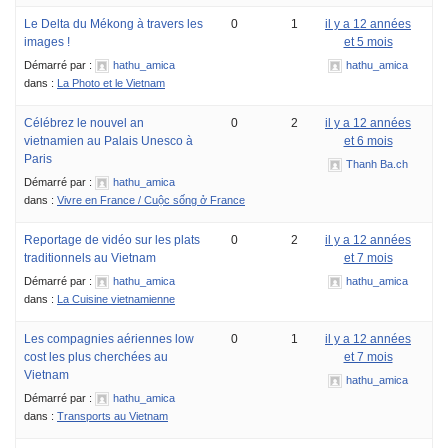
Le Delta du Mékong à travers les
0
1
il y a 12 années
images !
et 5 mois
Démarré par :
hathu_amica
hathu_amica
dans :
La Photo et le Vietnam
Célébrez le nouvel an
0
2
il y a 12 années
vietnamien au Palais Unesco à
et 6 mois
Paris
Thanh Ba.ch
Démarré par :
hathu_amica
dans :
Vivre en France / Cuộc sống ở France
Reportage de vidéo sur les plats
0
2
il y a 12 années
traditionnels au Vietnam
et 7 mois
Démarré par :
hathu_amica
hathu_amica
dans :
La Cuisine vietnamienne
Les compagnies aériennes low
0
1
il y a 12 années
cost les plus cherchées au
et 7 mois
Vietnam
hathu_amica
Démarré par :
hathu_amica
dans :
Transports au Vietnam