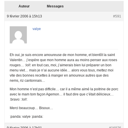
Auteur
Messages
9 février 2006 à 15h13
#591
valye
Eh oui, je suis encore amoureuse de mon homme, et bientôt la saint
Valentin… j’espére que mon homme aura au moins penser aux roses
rouges… :lol!: en tout cas, moi, j’aimerais bien lui préparer un bon
menu viet… mais je n’ai aucune idée… alors vous tous, mettez moi
vite des bonnes recettes à manger en amoureux autres que des
nems, riz cantonnais…
Mon homme n’est pas difficile… car il a même aimé la poitrine de porc
avec le mam tom façon Agemon… il faut dire que c’était délicieux…
:bravo: :lol!:
Merci beaucoup… Bisoux…
:panda: valye :panda:
9 février 2006 à 17h01
#16976