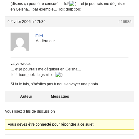
(disons ça pour être censuré… :lol!
… et je pourrais me déguiser
en Geisha… par exemple… :lol!: :lol!: :lol!:
9 février 2006 à 17h39
#16985
mike
Modérateur
valye wrote:
… et je pourrais me déguiser en Geisha…
:lol!: :icon_eek: :bigsmile:..
Si tu le fais, n’hésites pas à nous envoyer une photo
Auteur
Messages
Vous lisez 3 fils de discussion
Vous devez être connecté pour répondre à ce sujet.