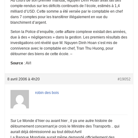
Au cours de son premier mandat, Nguyen Dinh Hoan avait fait des
compte-rendus sur les déficits continuels de l’école, estimés à 1,4
milliard d’USD. Cette somme a été versée par le comptable en chef
dans 7 comptes pour les transférer illégalement en vue du
blanchiment d’argent.
Selon la Police d’enquête, cette affaire complexe existait des années,
due à des « négligences » dans la gestion. Les premiers résultats des
investigations ont révélé que M. Nguyen Dinh Hoan s’est mis de
connivence avec le comptable en chef, Tran Thu Huong, pour
détourner des biens de cette école. –
Source
: AVI
8 avril 2006 à 4h20
#19052
robin des bois
Sur Le Monde d’hier ou avant hier , il ya une autre histoire de
détournement concernant je crois le Ministre des Transports .. qui
aurait déjà démissionné au tout début Avril
La Banque Mondiale aurait même demandé officiellement des