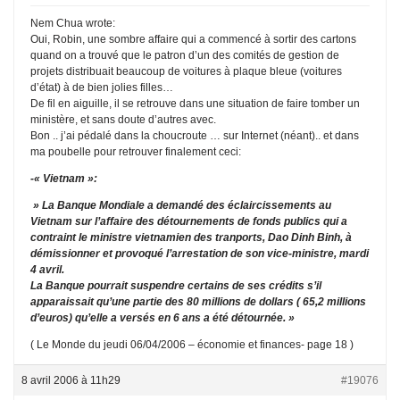
Nem Chua wrote:
Oui, Robin, une sombre affaire qui a commencé à sortir des cartons
quand on a trouvé que le patron d’un des comités de gestion de
projets distribuait beaucoup de voitures à plaque bleue (voitures
d’état) à de bien jolies filles…
De fil en aiguille, il se retrouve dans une situation de faire tomber un
ministère, et sans doute d’autres avec.
Bon .. j’ai pédalé dans la choucroute … sur Internet (néant).. et dans
ma poubelle pour retrouver finalement ceci:
-« Vietnam »:
» La Banque Mondiale a demandé des éclaircissements au
Vietnam sur l’affaire des détournements de fonds publics qui a
contraint le ministre vietnamien des tranports, Dao Dinh Binh, à
démissionner et provoqué l’arrestation de son vice-ministre, mardi
4 avril.
La Banque pourrait suspendre certains de ses crédits s’il
apparaissait qu’une partie des 80 millions de dollars ( 65,2 millions
d’euros) qu’elle a versés en 6 ans a été détournée. »
( Le Monde du jeudi 06/04/2006 – économie et finances- page 18 )
8 avril 2006 à 11h29
#19076