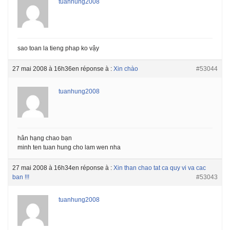
tuanhung2008
sao toan la tieng phap ko vậy
27 mai 2008 à 16h36
en réponse à :
Xin chào
#53044
tuanhung2008
hân hạng chao bạn
minh ten tuan hung cho lam wen nha
27 mai 2008 à 16h34
en réponse à :
Xin than chao tat ca quy vi va cac
ban !!!
#53043
tuanhung2008