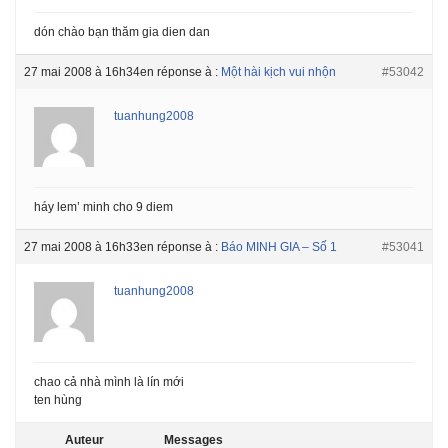
dón chào bạn thăm gia dien dan
27 mai 2008 à 16h34
en réponse à :
Một hài kịch vui nhộn
#53042
tuanhung2008
háy lem’ minh cho 9 diem
27 mai 2008 à 16h33
en réponse à :
Báo MINH GIA – Số 1
#53041
tuanhung2008
chao cả nhà mình là lín mới
ten hùng
Auteur
Messages