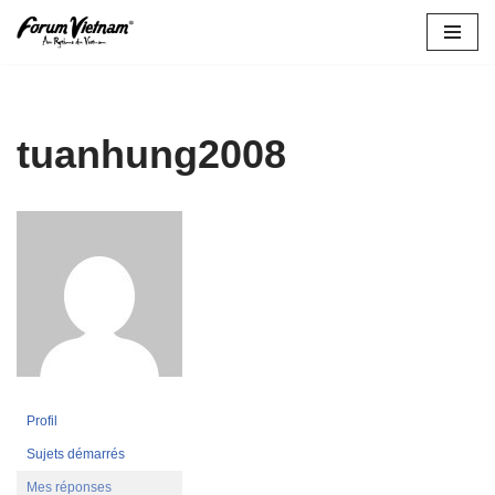
Aller
au
contenu
tuanhung2008
Profil
Sujets démarrés
Mes réponses