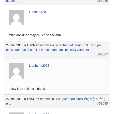
de peine
#53046
tuanhung2008
minh doc duoc may chu chao cac abn
27 mai 2008 à 16h39
en réponse à :
(crèche Vietnam)600 000vnd par
mois pour que la gentille dame donne des baffes à votre enfant…
#67067
tuanhung2008
botay toan la tieng ji dau ko
27 mai 2008 à 16h38
en réponse à :
Langue populaire/Tiếng việt đường
phố
#53045