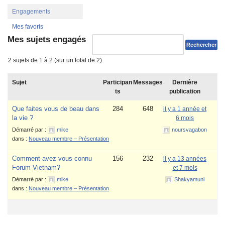
Engagements
Mes favoris
Mes sujets engagés
2 sujets de 1 à 2 (sur un total de 2)
Sujet
Participan
Messages
Dernière
ts
publication
Que faites vous de beau dans
284
648
il y a 1 année et
la vie ?
6 mois
Démarré par :
mike
noursvagabon
dans :
Nouveau membre – Présentation
Comment avez vous connu
156
232
il y a 13 années
Forum Vietnam?
et 7 mois
Démarré par :
mike
Shakyamuni
dans :
Nouveau membre – Présentation