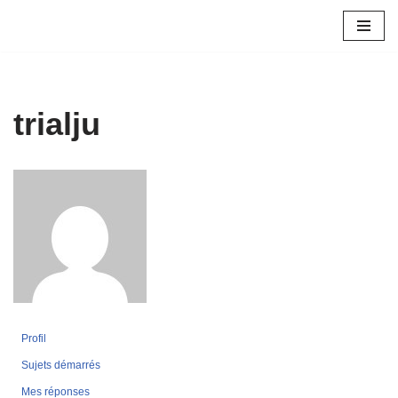
Aller
au
contenu
trialju
Profil
Sujets démarrés
Mes réponses