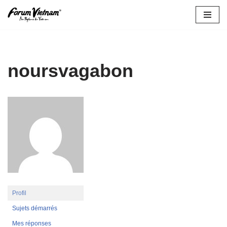
Aller
au
contenu
noursvagabon
Profil
Sujets démarrés
Mes réponses