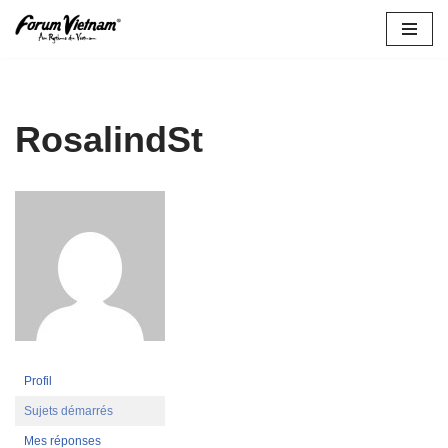
Aller
au
contenu
RosalindSt
Profil
Sujets démarrés
Mes réponses