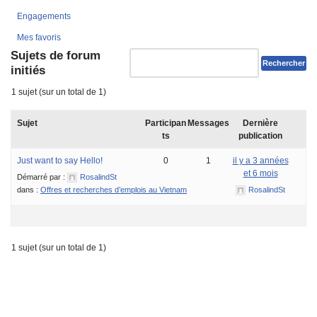
Engagements
Mes favoris
Sujets de forum
initiés
1 sujet (sur un total de 1)
Sujet
Participan
Messages
Dernière
ts
publication
Just want to say Hello!
0
1
il y a 3 années
et 6 mois
Démarré par :
RosalindSt
dans :
Offres et recherches d’emplois au Vietnam
RosalindSt
1 sujet (sur un total de 1)