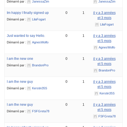
Démarré par :
JanessaZim
JanessaZim
Im happy I finally signed up
0
1
il y a 3 années
et 3 mois
Démarré par :
LilaFogart
LilaFogart
Just wanted to say Hello.
0
1
il y a 3 années
et 5 mois
Démarré par :
AgnesWolfo
AgnesWolfo
I am the new one
0
1
il y a 3 années
et 5 mois
Démarré par :
BrandonPro
BrandonPro
I am the new guy
0
1
il y a 3 années
et 5 mois
Démarré par :
Kerstin35S
Kerstin35S
I am the new guy
0
1
il y a 3 années
et 5 mois
Démarré par :
FSFGreta78
FSFGreta78