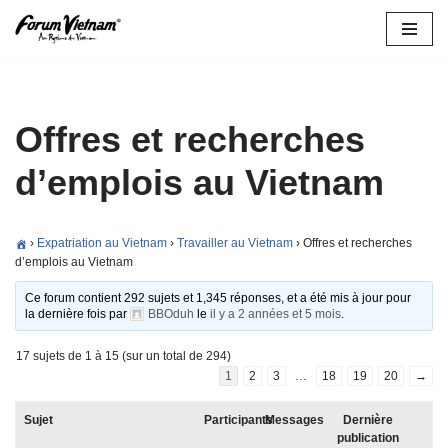
Aller
au
contenu
Offres et recherches
d’emplois au Vietnam
›
Expatriation au Vietnam
›
Travailler au Vietnam
›
Offres et recherches
d’emplois au Vietnam
Ce forum contient 292 sujets et 1,345 réponses, et a été mis à jour pour
la dernière fois par
BBOduh
le
il y a 2 années et 5 mois
.
17 sujets de 1 à 15 (sur un total de 294)
1
2
3
…
18
19
20
→
Sujet
Participants
Messages
Dernière
publication