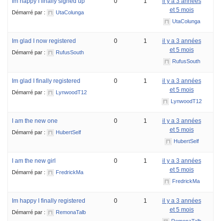
Im happy I finally signed up
0
1
il y a 3 années
et 5 mois
Démarré par :
UtaColunga
UtaColunga
Im glad I now registered
0
1
il y a 3 années
et 5 mois
Démarré par :
RufusSouth
RufusSouth
Im glad I finally registered
0
1
il y a 3 années
et 5 mois
Démarré par :
LynwoodT12
LynwoodT12
I am the new one
0
1
il y a 3 années
et 5 mois
Démarré par :
HubertSelf
HubertSelf
I am the new girl
0
1
il y a 3 années
et 5 mois
Démarré par :
FredrickMa
FredrickMa
Im happy I finally registered
0
1
il y a 3 années
et 5 mois
Démarré par :
RemonaTalb
RemonaTalb