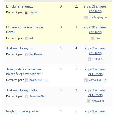
Emploi et stage…
0
51
il y a 13 années
et 7 mois
Démarré par :
sieutom
NoiVongTayLon
Un site sur le marché du
0
1
il y a 20 années
travail
et 3 mois
Démarré par :
mike
mike
Just want to say Hi!
0
4
il y a 2 années
et 5 mois
Démarré par :
KarlPointe
BBOduh
Jakie portale internetowe
0
1
il y a 2 années
najcześciej odwiedzasz ?
et 11 mois
Démarré par :
WWW.XMC.PL
WWW.XMC.PL
Just want to say Hello.
0
2
il y a 2 années
et 11 mois
Démarré par :
SusanneBla
bmw730li
Im glad I now signed up
0
1
il y a 3 années