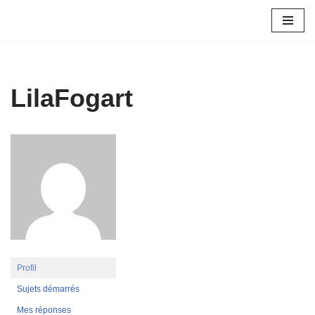
Aller
au
contenu
LilaFogart
Profil
Sujets démarrés
Mes réponses