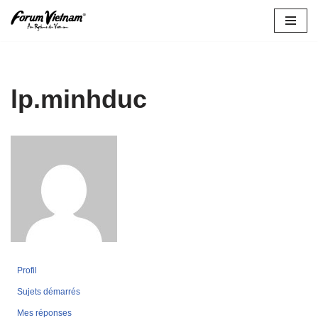
Aller
au
contenu
lp.minhduc
Profil
Sujets démarrés
Mes réponses