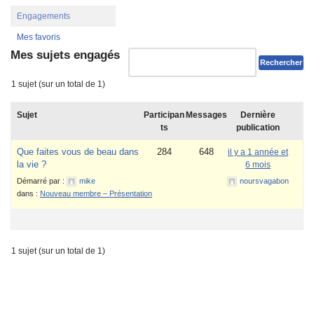
Engagements
Mes favoris
Mes sujets engagés
1 sujet (sur un total de 1)
Sujet
Participan
Messages
Dernière
ts
publication
Que faites vous de beau dans
284
648
il y a 1 année et
la vie ?
6 mois
Démarré par :
mike
noursvagabon
dans :
Nouveau membre – Présentation
1 sujet (sur un total de 1)