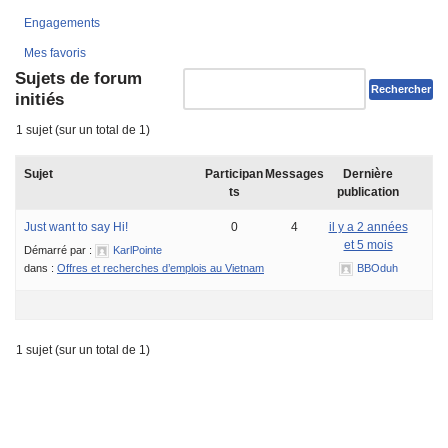
Engagements
Mes favoris
Sujets de forum
initiés
1 sujet (sur un total de 1)
Sujet
Participan
Messages
Dernière
ts
publication
Just want to say Hi!
0
4
il y a 2 années
et 5 mois
Démarré par :
KarlPointe
dans :
Offres et recherches d’emplois au Vietnam
BBOduh
1 sujet (sur un total de 1)