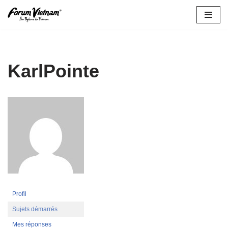
Aller
au
contenu
KarlPointe
Profil
Sujets démarrés
Mes réponses