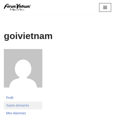
Aller
au
contenu
goivietnam
Profil
Sujets démarrés
Mes réponses