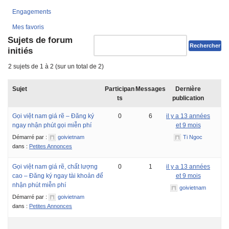
Engagements
Mes favoris
Sujets de forum
initiés
2 sujets de 1 à 2 (sur un total de 2)
Sujet
Participan
Messages
Dernière
ts
publication
Gọi việt nam giá rẽ – Đăng ký
0
6
il y a 13 années
ngay nhận phút gọi miễn phí
et 9 mois
Démarré par :
goivietnam
Ti Ngoc
dans :
Petites Annonces
Gọi việt nam giá rẽ, chất lượng
0
1
il y a 13 années
cao – Đăng ký ngay tài khoản để
et 9 mois
nhận phút miễn phí
goivietnam
Démarré par :
goivietnam
dans :
Petites Annonces