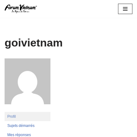
Aller
au
contenu
goivietnam
Profil
Sujets démarrés
Mes réponses