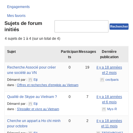
Engagements
Mes favoris
Sujets de forum
initiés
4 sujets de 1 à 4 (sur un total de 4)
Sujet
Participan
Messages
Dernière
ts
publication
Recherche Associé pour créer
0
19
il y a 18 années
une société au VN
et 2 mois
Démarré par :
Eiji
cecfparis
dans :
Offres et recherches d’emplois au Vietnam
Qualité de Skype au Vietnam ?
0
7
il y a 18 années
et 6 mois
Démarré par :
Eiji
dans :
S’installer et vivre au Vietnam
Mys-R
Cherche un appart a Ho chi minh
0
2
il y a 18 années
pour octobre
et 11 mois
Démarré par :
Eiji
TEDDYBOY67