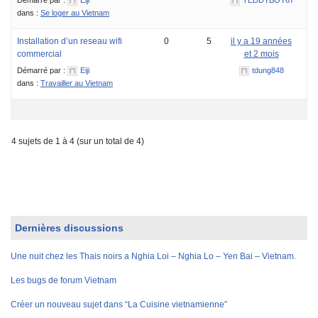
dans :
Se loger au Vietnam
Installation d’un reseau wifi
0
5
il y a 19 années
commercial
et 2 mois
Démarré par :
Eiji
tdung848
dans :
Travailler au Vietnam
4 sujets de 1 à 4 (sur un total de 4)
Dernières discussions
Une nuit chez les Thais noirs a Nghia Loi – Nghia Lo – Yen Bai – Vietnam.
Les bugs de forum Vietnam
Créer un nouveau sujet dans “La Cuisine vietnamienne”