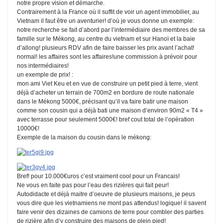
notre propre vision et démarche.
Contrairement à la France où il suffit de voir un agent immobilier, au
Vietnam il faut être un aventurier! d’où je vous donne un exemple:
notre recherche se fait d’abord par l’intermédiaire des membres de sa
famille sur le Mékong, au centre du vietnam et sur Hanoï et la baie
d’allong! plusieurs RDV afin de faire baisser les prix avant l’achat!
normal! les affaires sont les affaires!une commission à prévoir pour
nos intermédiaires!
un exemple de prix! :
mon ami Viet Keu et en vue de construire un petit pied à terre, vient
déjà d’acheter un terrain de 700m2 en bordure de route nationale
dans le Mékong 5000€, précisant qu’il va faire batir une maison
comme son cousin qui a déjà bati une maison d’environ 90m2 « T4 »
avec terrasse pour seulement 5000€! bref cout total de l’opération
10000€!
Exemple de la maison du cousin dans le mékong:
Bref! pour 10.000€uros c’est vraiment cool pour un Francais!
Ne vous en faite pas pour l’eau des rizières qui fait peur!
Autodidacte et déjà maitre d’oeuvre de plusieurs maisons, je peus
vous dire que les vietnamiens ne mont pas attendus! logique! il savent
faire venir des dizaines de camions de terre pour combler des parties
de rizière afin d’y construire des maisons de plein pied!