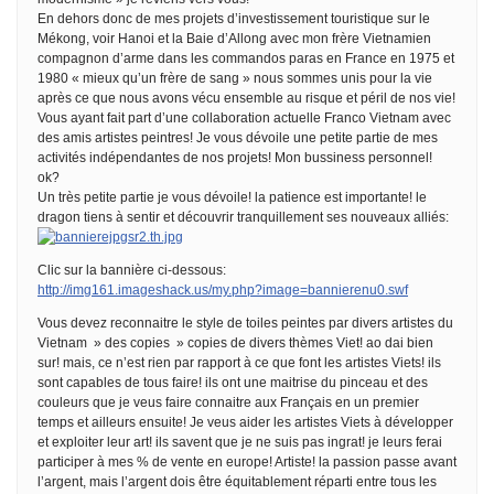
En dehors donc de mes projets d’investissement touristique sur le
Mékong, voir Hanoi et la Baie d’Allong avec mon frère Vietnamien
compagnon d’arme dans les commandos paras en France en 1975 et
1980 « mieux qu’un frère de sang » nous sommes unis pour la vie
après ce que nous avons vécu ensemble au risque et péril de nos vie!
Vous ayant fait part d’une collaboration actuelle Franco Vietnam avec
des amis artistes peintres! Je vous dévoile une petite partie de mes
activités indépendantes de nos projets! Mon bussiness personnel!
ok?
Un très petite partie je vous dévoile! la patience est importante! le
dragon tiens à sentir et découvrir tranquillement ses nouveaux alliés:
Clic sur la bannière ci-dessous:
http://img161.imageshack.us/my.php?image=bannierenu0.swf
Vous devez reconnaitre le style de toiles peintes par divers artistes du
Vietnam » des copies » copies de divers thèmes Viet! ao dai bien
sur! mais, ce n’est rien par rapport à ce que font les artistes Viets! ils
sont capables de tous faire! ils ont une maitrise du pinceau et des
couleurs que je veus faire connaitre aux Français en un premier
temps et ailleurs ensuite! Je veus aider les artistes Viets à développer
et exploiter leur art! ils savent que je ne suis pas ingrat! je leurs ferai
participer à mes % de vente en europe! Artiste! la passion passe avant
l’argent, mais l’argent dois être équitablement réparti entre tous les