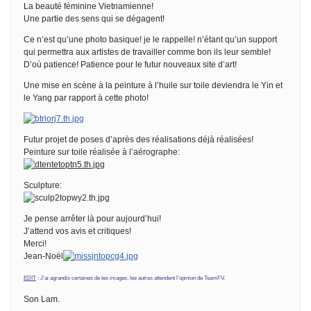
La beauté féminine Vietnamienne!
Une partie des sens qui se dégagent!
Ce n’est qu’une photo basique! je le rappelle! n’étant qu’un support
qui permettra aux artistes de travailler comme bon ils leur semble!
D’où patience! Patience pour le futur nouveaux site d’art!
Une mise en scène à la peinture à l’huile sur toile deviendra le Yin et
le Yang par rapport à cette photo!
Futur projet de poses d’après des réalisations déjà réalisées!
Peinture sur toile réalisée à l’aérographe:
Sculpture:
Je pense arrêter là pour aujourd’hui!
J’attend vos avis et critiques!
Merci!
Jean-Noël
EDIT
: J’ai agrandis certaines de tes images, les autres attendent l’opinion de TeamFV.
Son Lam.