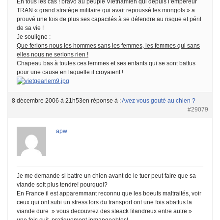
En tous les cas ! bravo au peuple Vietnamien qui depuis l’empereur
TRAN « grand stratège militaire qui avait repoussé les mongols » a
prouvé une fois de plus ses capacités à se défendre au risque et péril
de sa vie !
Je souligne :
Que ferions nous les hommes sans les femmes, les femmes qui sans
elles nous ne serions rien !
Chapeau bas à toutes ces femmes et ses enfants qui se sont battus
pour une cause en laquelle il croyaient !
8 décembre 2006 à 21h53
en réponse à :
Avez vous gouté au chien ?
#29079
apw
Je me demande si battre un chien avant de le tuer peut faire que sa
viande soit plus tendre! pourquoi?
En France il est apparemmant reconnu que les boeufs maltraités, voir
ceux qui ont subi un stress lors du transport ont une fois abattus la
viande dure » vous decouvrez des steack filandreux entre autre »
une fois cuit, pratiquement inmangeables!