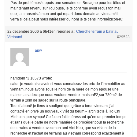
Pas de problèmes! depuis une semaine en Bretagne pour les fêtes et
maintenant revenu sur Toulouse, je te confirme avoir recus ton mail
que j’ai transmis à mon ami qui repart donc demain au vietnam! il
verra si cela peut nous intéresser ou non! je te tiens informé!:icon40:
22 décembre 2006 à 6h41
en réponse à :
Cherche terrain à batir au
Vietnam!
#29523
apw
namdom73;18573 wrote:
salut, je voudrais savoir si vous connaissez les prix de l’immobilier au
vietnam, nous avons sous le nom de la mere de mon epouse une
maison a sadec que nous voulons vendre. maisonF2,sur 780m2 de
terrain a 2km de sadec sur la route principale.
Tout d’abord! je tiens à souligné que grâce à forumvietnam, j’ai
contacté en privé un nouveaux Viêt du forum « architecte à Ho Chi
Minh » super sympa! Ce fut en fait intéressant qu’en un premier temps
et sans que je parle de notre manière de procéder pour la recherche
de terrains à vendre avec mon ami Viet Keu, que sa vision de la
recherche et l’achat de terrains au vietnam correspond exactement à