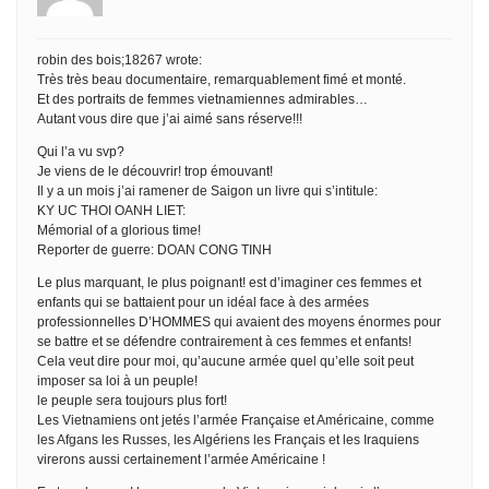
robin des bois;18267 wrote:
Très très beau documentaire, remarquablement fimé et monté.
Et des portraits de femmes vietnamiennes admirables…
Autant vous dire que j’ai aimé sans réserve!!!
Qui l’a vu svp?
Je viens de le découvrir! trop émouvant!
Il y a un mois j’ai ramener de Saigon un livre qui s’intitule:
KY UC THOI OANH LIET:
Mémorial of a glorious time!
Reporter de guerre: DOAN CONG TINH
Le plus marquant, le plus poignant! est d’imaginer ces femmes et
enfants qui se battaient pour un idéal face à des armées
professionnelles D’HOMMES qui avaient des moyens énormes pour
se battre et se défendre contrairement à ces femmes et enfants!
Cela veut dire pour moi, qu’aucune armée quel qu’elle soit peut
imposer sa loi à un peuple!
le peuple sera toujours plus fort!
Les Vietnamiens ont jetés l’armée Française et Américaine, comme
les Afgans les Russes, les Algériens les Français et les Iraquiens
virerons aussi certainement l’armée Américaine !