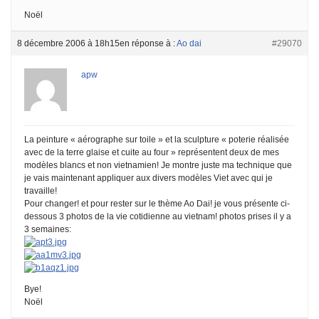
Noël
8 décembre 2006 à 18h15
en réponse à :
Ao dai
#29070
apw
La peinture « aérographe sur toile » et la sculpture « poterie réalisée
avec de la terre glaise et cuite au four » représentent deux de mes
modèles blancs et non vietnamien! Je montre juste ma technique que
je vais maintenant appliquer aux divers modèles Viet avec qui je
travaille!
Pour changer! et pour rester sur le thème Ao Dai! je vous présente ci-
dessous 3 photos de la vie cotidienne au vietnam! photos prises il y a
3 semaines:
Bye!
Noël