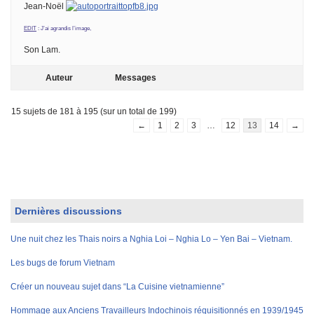
Jean-Noël
EDIT
: J’ai agrandis l’image,
Son Lam.
Auteur
Messages
15 sujets de 181 à 195 (sur un total de 199)
←
1
2
3
…
12
13
14
→
Dernières discussions
Une nuit chez les Thais noirs a Nghia Loi – Nghia Lo – Yen Bai – Vietnam.
Les bugs de forum Vietnam
Créer un nouveau sujet dans “La Cuisine vietnamienne”
Hommage aux Anciens Travailleurs Indochinois réquisitionnés en 1939/1945