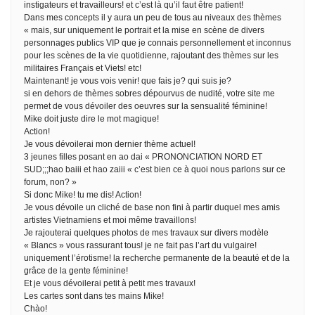
instigateurs et travailleurs! et c’est là qu’il faut être patient!
Dans mes concepts il y aura un peu de tous au niveaux des thèmes
« mais, sur uniquement le portrait et la mise en scène de divers
personnages publics VIP que je connais personnellement et inconnus
pour les scènes de la vie quotidienne, rajoutant des thèmes sur les
militaires Français et Viets! etc!
Maintenant! je vous vois venir! que fais je? qui suis je?
si en dehors de thèmes sobres dépourvus de nudité, votre site me
permet de vous dévoiler des oeuvres sur la sensualité féminine!
Mike doit juste dire le mot magique!
Action!
Je vous dévoilerai mon dernier thème actuel!
3 jeunes filles posant en ao dai « PRONONCIATION NORD ET
SUD;;;hao baiii et hao zaiii « c’est bien ce à quoi nous parlons sur ce
forum, non? »
Si donc Mike! tu me dis! Action!
Je vous dévoile un cliché de base non fini à partir duquel mes amis
artistes Vietnamiens et moi même travaillons!
Je rajouterai quelques photos de mes travaux sur divers modèle
« Blancs » vous rassurant tous! je ne fait pas l’art du vulgaire!
uniquement l’érotisme! la recherche permanente de la beauté et de la
grâce de la gente féminine!
Et je vous dévoilerai petit à petit mes travaux!
Les cartes sont dans tes mains Mike!
Chào!