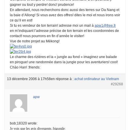
gagner ou tout y perdre! donc! prudence!
En attendant, nous recherchons donc aussi des terres sur Da Nang et
la baie d’Allong! Si vous avez des offres! dites le moi et nous irons voir
ce qu’il en est!
Si tu es vendeur de ton terrain! adresse moi un mail à
apw1@free.fr
en m’indiquant l’adresse précise de ton terrain et tes coordonnées de
contact! nous pourrons en fin d’année le visiter!
Vue de notre projet au Mékong!
Le charme des rizières et la « jungle au fond » imaginez une balade
en pirogue! une randonnée dans la jungle pour les aventuriers! cool!
Chào Han! :friends:
13 décembre 2006 à 17h58
en réponse à :
achat ordinateur au Vietnam
#29268
apw
bob;18320 wrote:
Je vois que les avis divergents.:bigsmile: