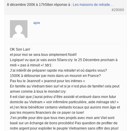
8 décembre 2006 à 17h58
en réponse à :
Les maisons de retraite…
#29069
apw
OK Son Lan!
et pour moi se sera tous simplement Noël!
Logique! vu que je vais avois 50ans:cry: le 25 Décembre prochain à
midi « pas à minuit »! :tdr1:
J’ai intérêt de préparer rapide ma retraite! et où daprès vous?
1500€ à débourser par mois dans un mouroir en France?
Pas fou le Jeannot! « jeannot pour les intimes »
En famille au Vietnam bien sur! et si je n’est plus de famille! cela peut
arriver comme à tous le monde!:cry:
Il est clair que j’aurai prévu d’être assisté et entouré dans mon futur
domicile au Vietnam « voir infirmière particulière, aide ménage etc! »
et j’en ferai bénéficier certains viellards locaux qui aurons mon âge et
pas les moyens financiers de ce payer ce luxe!
J’en profite pour dire que tous mes projets avec mon ami Viet sont
basé sur un échange de bons procédés! Pas question de profiter de
notre argent pour exploiter le peuple Vietnamien sans offrir des plus!