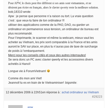
Pour APW, le choix peut être différent si ses amis sont vietnamiens, et ne
désirent pas écrire en français, alors le clavier qwerty reste la meilleure solution.
bob;18310 wrote:
Apw : je pense que personne n’a raison ou tort. La vraie question
c’est : que veux-tu faire de ton ordinateur !!!
utiliser des applications comme de la PAO, DAO, ou garder un
ordinateur en permanence sous tension, un ordinateur de bureau est
plus recommandé.
Pour l’imprimante, le scanner et même la webcam, mieux vaut les
acheter au Vietnam, les prix sont comparable à la France et tes amis
auront le SAV sur place, en plus tu n’auras pas de taxe de surcharge
de poids à l’embarquement.
Merci pour les conseils cités et ceux des autres internautes!
Se sera donc un PC avec clavier qwerty et les accessoires divers
achetés à Hanoï!
Longue vie à ForumVietnam!
Comme dis mon ami Viet!
Jeannot! tu es en train de te Vietnaminiser! :bigsmile:
12 décembre 2006 à 22h51
en réponse à :
achat ordinateur au Vietnam
#29223
apw