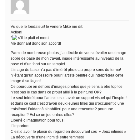
Vu que le fondateur! le vénéré Mike me dit:
Action!
*
‘il te plait et merci
Me donnant donc son accord!
Parmi de nombreuse photos, j’ai décidé de vous dévoiler une image
sobre de base de mon travail, image intéressante au niveaux de la
pose et d’un fond sur un temple!
L’image de base n’a pas d’intérêt photo au propre sens du terme!
N’étant qu’un accessoire pour l’artiste peintre qui interprétera cette
image à sa façon!
Ce pourquoi en dehors d’images photos que je tiens à être top! ce
n’est pas le cas dans ce projet allié à la peinture! OK?
Le seul intérêt pour l’artiste est d’avoir un support visuel qui l’inspire!
et dans ce cas! c’est d’avoir deux jeunes filles qui s’occupent d’une
troisième! l’aidant à s’habiller! pour une rencontre? pour une
réception? Est ce un jeu entres elles?
Liberté d’imagination pour tous!
L’important!
C’est d’avoir le plaisir du regard en découvrant ces » Jeux intimes »
La découverte d’une intimité entre femmes!