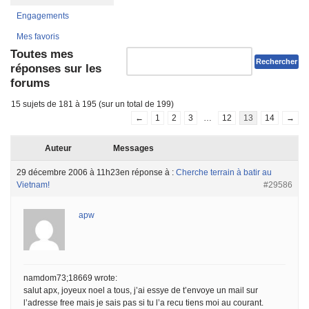
Engagements
Mes favoris
Toutes mes
réponses sur les
forums
15 sujets de 181 à 195 (sur un total de 199)
←
1
2
3
…
12
13
14
→
Auteur
Messages
29 décembre 2006 à 11h23
en réponse à :
Cherche terrain à batir au
Vietnam!
#29586
apw
namdom73;18669 wrote:
salut apx, joyeux noel a tous, j’ai essye de t’envoye un mail sur
l’adresse free mais je sais pas si tu l’a recu tiens moi au courant.