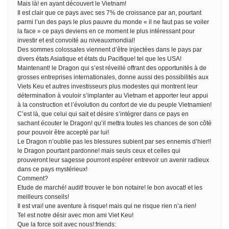
Mais là! en ayant découvert le Vietnam!
Il est clair que ce pays avec ses 7% de croissance par an, pourtant
parmi l’un des pays le plus pauvre du monde « il ne faut pas se voiler
la face » ce pays deviens en ce moment le plus intéressant pour
investir et est convoité au niveauxmondial!
Des sommes colossales viennent d’être injectées dans le pays par
divers états Asiatique et états du Pacifique! tel que les USA!
Maintenant! le Dragon qui s’est réveillé offrant des opportunités à de
grosses entreprises internationales, donne aussi des possibilités aux
Viets Keu et autres investisseurs plus modestes qui montrent leur
détermination à vouloir s’implanter au Vietnam et apporter leur appui
à la construction et l’évolution du confort de vie du peuple Vietnamien!
C’est là, que celui qui sait et désire s’intégrer dans ce pays en
sachant écouter le Dragon! qu’il mettra toutes les chances de son côté
pour pouvoir être accepté par lui!
Le Dragon n’oublie pas les blessures subient par ses ennemis d’hier!!
le Dragon pourtant pardonne! mais seuls ceux et celles qui
prouveront leur sagesse pourront espérer entrevoir un avenir radieux
dans ce pays mystérieux!
Comment?
Etude de marché! audit! trouver le bon notaire! le bon avocat! et les
meilleurs conseils!
Il est vrai! une aventure à risque! mais qui ne risque rien n’a rien!
Tel est notre désir avec mon ami Viet Keu!
Que la force soit avec nous!:friends: