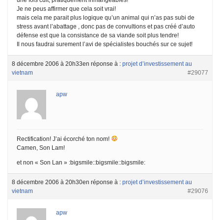
Je ne peus affirmer que cela soit vrai!
mais cela me parait plus logique qu’un animal qui n’as pas subi de
stress avant l’abattage , donc pas de convultions et pas créé d’auto
défense est que la consistance de sa viande soit plus tendre!
Il nous faudrai surement l’avi de spécialistes bouchés sur ce sujet!
8 décembre 2006 à 20h33
en réponse à :
projet d’investissement au
vietnam
#29077
apw
Rectification! J’ai écorché ton nom!
Camen, Son Lam!
et non « Son Lan » :bigsmile::bigsmile::bigsmile:
8 décembre 2006 à 20h30
en réponse à :
projet d’investissement au
vietnam
#29076
apw