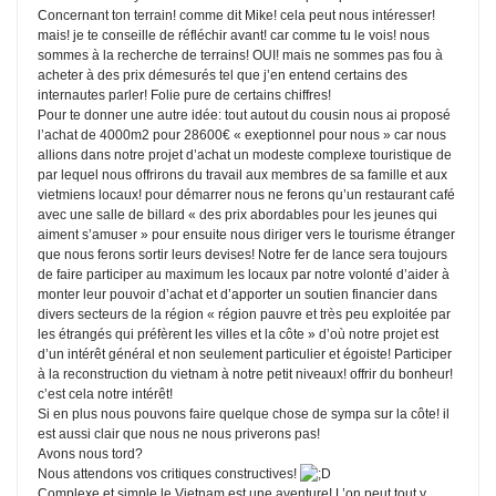
Concernant ton terrain! comme dit Mike! cela peut nous intéresser!
mais! je te conseille de réfléchir avant! car comme tu le vois! nous
sommes à la recherche de terrains! OUI! mais ne sommes pas fou à
acheter à des prix démesurés tel que j’en entend certains des
internautes parler! Folie pure de certains chiffres!
Pour te donner une autre idée: tout autout du cousin nous ai proposé
l’achat de 4000m2 pour 28600€ « exeptionnel pour nous » car nous
allions dans notre projet d’achat un modeste complexe touristique de
par lequel nous offrirons du travail aux membres de sa famille et aux
vietmiens locaux! pour démarrer nous ne ferons qu’un restaurant café
avec une salle de billard « des prix abordables pour les jeunes qui
aiment s’amuser » pour ensuite nous diriger vers le tourisme étranger
que nous ferons sortir leurs devises! Notre fer de lance sera toujours
de faire participer au maximum les locaux par notre volonté d’aider à
monter leur pouvoir d’achat et d’apporter un soutien financier dans
divers secteurs de la région « région pauvre et très peu exploitée par
les étrangés qui préfèrent les villes et la côte » d’où notre projet est
d’un intérêt général et non seulement particulier et égoiste! Participer
à la reconstruction du vietnam à notre petit niveaux! offrir du bonheur!
c’est cela notre intérêt!
Si en plus nous pouvons faire quelque chose de sympa sur la côte! il
est aussi clair que nous ne nous priverons pas!
Avons nous tord?
Nous attendons vos critiques constructives!
Complexe et simple le Vietnam est une aventure! L’on peut tout y