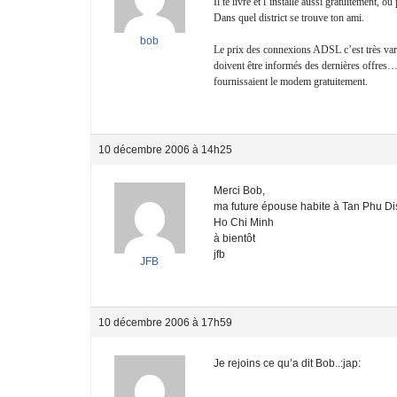
Il te livre et l’installe aussi gratuitement
Dans quel district se trouve ton ami.
bob
Le prix des connexions ADSL c’est très va
doivent être informés des dernières offres
fournissaient le modem gratuitement.
10 décembre 2006 à 14h25
Merci Bob,
ma future épouse habite à Tan Phu Dis
Ho Chi Minh
à bientôt
jfb
JFB
10 décembre 2006 à 17h59
Je rejoins ce qu’a dit Bob..:jap: