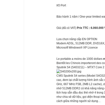
I/O Port
Bảo hành 1 năm / One-year limited wa
Giá (đã có VAT)
Prix TTC : 6.060.00
Lựa chọn nâng cấp EN OPTION
Modem ADSL, 512MB DDR, DVD16X, 17
Microsoft Windows® XP Licence
Le portable a moins de 1000 dollars
m
Bientôt les Chinois importeront des c
Sputnik S4 (S403211) – MTXT Core 2 
CMS Sputnik S4 series (Model S4O321
cao, đem lại chất lượng hình ảnh sắc
GHz, 667 MHz FSB, 2MB L2 cache), ch
nhớ 512MB DDR2 có khả năng nâng c
tích hợp sẵn đầu đọc thẻ nhớ 4 trong
như chia sẻ dữ liệu, gọi điện thoại in
cách giữa những người sử dụng. .