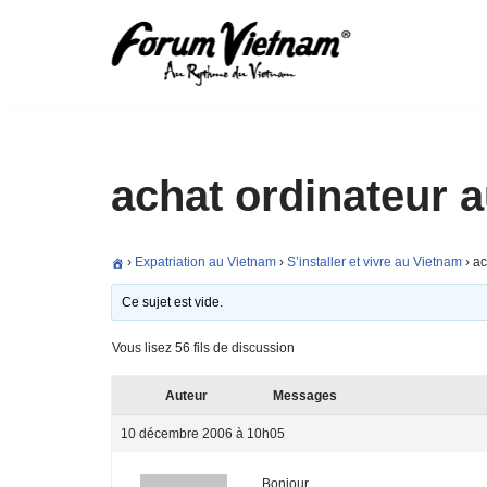
Aller
au
contenu
achat ordinateur 
›
Expatriation au Vietnam
›
S’installer et vivre au Vietnam
›
ac
Ce sujet est vide.
Vous lisez 56 fils de discussion
Auteur
Messages
10 décembre 2006 à 10h05
Bonjour,