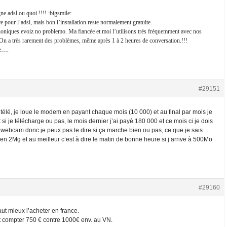
e adsl ou quoi !!!! :bigsmile:
 pour l’adsl, mais bon l’installation reste normalement gratuite.
honiques evoiz no problemo. Ma fiancée et moi l’utilisons très fréquemment avec nos
On a très rarement des problèmes, même après 1 à 2 heures de conversation.!!!
te….
#29151
 télé, je loue le modem en payant chaque mois (10 000) et au final par mois je
i je télécharge ou pas, le mois dernier j’ai payé 180 000 et ce mois ci je dois
webcam donc je peux pas te dire si ça marche bien ou pas, ce que je sais
en 2Mg et au meilleur c’est à dire le matin de bonne heure si j’arrive à 500Mo
#29160
aut mieux l’acheter en france.
ut compter 750 € contre 1000€ env. au VN.