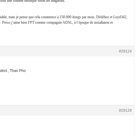
, ou pour une somme modique selon les magasins.
riable, mais je pense que cela commence à 150.000 dongs par mois, Dédéheo et Loyd342,
…. Perso j’aime bien FPT comme compagnie ADSL, à l’époque ils installaient et
#29124
trict , Than Pho
#29129