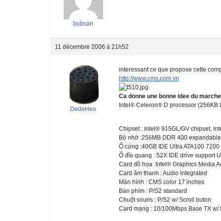
bobsan
11 décembre 2006 à 21h52
interessant ce que propose cette com
http://www.cms.com.vn
Ca donne une bonne idee du marche
Intel® Celeron® D processor (256KB
DedeHeo
Chipset : Intel® 915GL/GV chipset, I
Bộ nhớ :256MB DDR 400 expandable
Ổ cứng :40GB IDE Ultra ATA100 7200
Ổ đĩa quang : 52X IDE drive support U
Card đồ họa :Intel® Graphics Media 
Card âm thanh : Audio Integrated
Màn hình : CMS color 17 inches
Bàn phím : P/S2 standard
Chuột souris : P/S2 w/ Scroll buton
Card mạng : 10/100Mbps Base TX w/ 