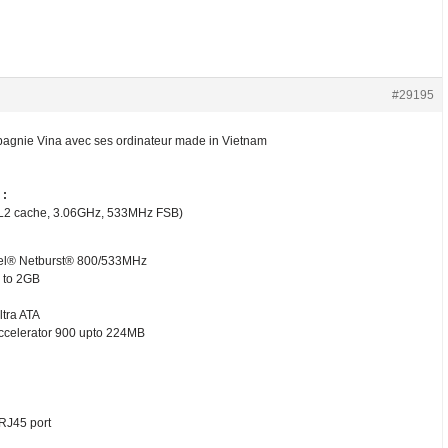
#29195
pagnie Vina avec ses ordinateur made in Vietnam
 :
 L2 cache, 3.06GHz, 533MHz FSB)
ntel® Netburst® 800/533MHz
 to 2GB
ltra ATA
Accelerator 900 upto 224MB
RJ45 port