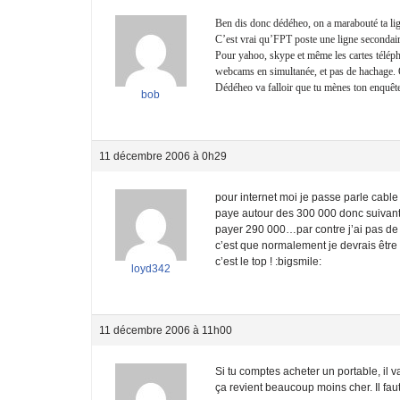
Ben dis donc dédéheo, on a marabouté ta lign
C’est vrai qu’FPT poste une ligne secondaire
Pour yahoo, skype et même les cartes télép
webcams en simultanée, et pas de hachage. 
Dédéheo va falloir que tu mènes ton enquê
bob
11 décembre 2006 à 0h29
pour internet moi je passe parle cable
paye autour des 300 000 donc suivant s
payer 290 000…par contre j’ai pas de 
c’est que normalement je devrais être 
c’est le top ! :bigsmile:
loyd342
11 décembre 2006 à 11h00
Si tu comptes acheter un portable, il v
ça revient beaucoup moins cher. Il fa