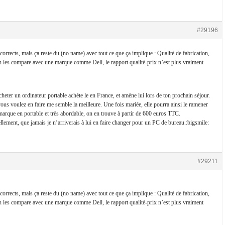
#29196
orrects, mais ça reste du (no name) avec tout ce que ça implique : Qualité de fabrication,
les compare avec une marque comme Dell, le rapport qualité-prix n’est plus vraiment
eter un ordinateur portable achète le en France, et amène lui lors de ton prochain séjour.
ous voulez en faire me semble la meilleure. Une fois mariée, elle pourra ainsi le ramener
 marque en portable et très abordable, on en trouve à partir de 600 euros TTC.
ellement, que jamais je n’arriverais à lui en faire changer pour un PC de bureau.:bigsmile:
#29211
orrects, mais ça reste du (no name) avec tout ce que ça implique : Qualité de fabrication,
les compare avec une marque comme Dell, le rapport qualité-prix n’est plus vraiment