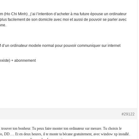
 (Ho Chi Minh) , j’ai l’intention d’acheter à ma future épouse un ordinateur
plus facilement de son domicile avec moi et aussi de pouvoir se parler avec
one.
CM d’un ordinateur modele normal pour pouvoir communiquer sur internet
a existe) + abonnement
#29122
 trouver ton bonheur. Tu peux faire monter ton ordinateur sur mesure. Tu choisis le
déo, DD…. Et en deux heures, il te monte ta bécane gratuitement, avec window xp installé.