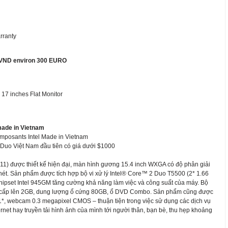
rranty
0 VND environ 300 EURO
 inches Flat Monitor
ade in Vietnam
omposants Intel Made in Vietnam
Duo Việt Nam đầu tiên có giá dưới $1000
1) được thiết kế hiện đại, màn hình gương 15.4 inch WXGA có độ phân giải
 nét. Sản phẩm được tích hợp bộ vi xử lý Intel® Core™ 2 Duo T5500 (2* 1.66
ipset Intel 945GM tăng cường khả năng làm việc và công suất của máy. Bộ
ấp lên 2GB, dung lượng ổ cứng 80GB, ổ DVD Combo. Sản phẩm cũng được
 1*, webcam 0.3 megapixel CMOS – thuận tiện trong việc sử dụng các dịch vụ
ternet hay truyền tải hình ảnh của mình tới người thân, bạn bè, thu hẹp khoảng