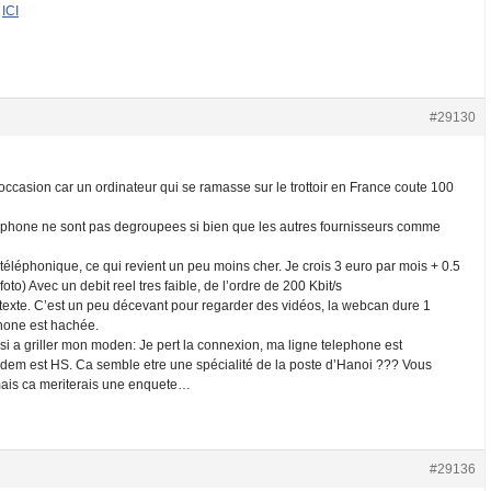
t
ICI
#29130
ccasion car un ordinateur qui se ramasse sur le trottoir en France coute 100
lephone ne sont pas degroupees si bien que les autres fournisseurs comme
e téléphonique, ce qui revient un peu moins cher. Je crois 3 euro par mois + 0.5
to) Avec un debit reel tres faible, de l’ordre de 200 Kbit/s
u texte. C’est un peu décevant pour regarder des vidéos, la webcan dure 1
phone est hachée.
si a griller mon moden: Je pert la connexion, ma ligne telephone est
em est HS. Ca semble etre une spécialité de la poste d’Hanoi ??? Vous
 mais ca meriterais une enquete…
#29136