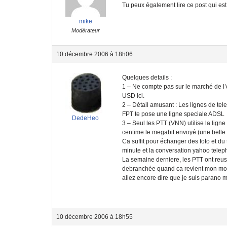
Tu peux également lire ce post qui es
mike
Modérateur
10 décembre 2006 à 18h06
Quelques details :
1 – Ne compte pas sur le marché de l’o
USD ici.
2 – Détail amusant : Les lignes de te
FPT te pose une ligne speciale ADSL
DedeHeo
3 – Seul les PTT (VNN) utilise la lign
centime le megabit envoyé (une belle fo
Ca suffit pour échanger des foto et d
minute et la conversation yahoo tele
La semaine derniere, les PTT ont reus
debranchée quand ca revient mon mod
allez encore dire que je suis parano
10 décembre 2006 à 18h55