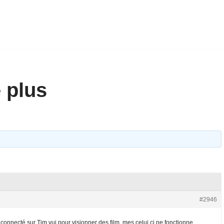
 plus
#2946
onnecté sur Tim vui pour visionner des film, mes celui ci ne fonctionne