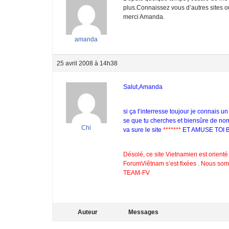
plus.Connaissez vous d’autres sites ou 
merci Amanda.
amanda
25 avril 2008 à 14h38
Salut,Amanda
si ça t’interresse toujour je connais un
se que tu cherches et biensûre de nom
Chi
va sure le site
*******
ET AMUSE TOI 
Désolé, ce site Vietnamien est orienté
ForumViêtnam s’est fixées . Nous somm
TEAM-FV
Auteur
Messages