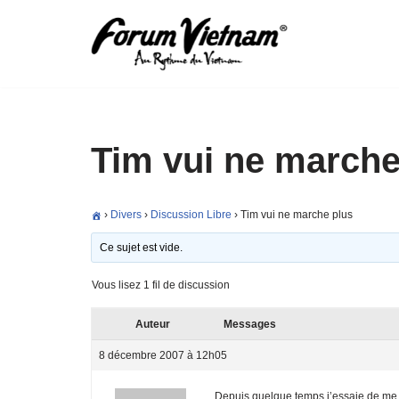
Aller
au
contenu
Tim vui ne marche
›
Divers
›
Discussion Libre
›
Tim vui ne marche plus
Ce sujet est vide.
Vous lisez 1 fil de discussion
Auteur
Messages
8 décembre 2007 à 12h05
Depuis quelque temps j’essaie de me c