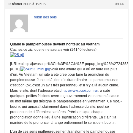
13 février 2006 à 19h05
#1441
robin des bois
Quand le pamplemousse devient honteux au Vietnam
Cachez ce zizi que je ne saurais voir (14140 lectures)
[URL= »http://javascript%3Cb%3E%3C/b%3E:popup_img%28%272435
[/URL]
Voilà une affaire qui a dû en faire rire plus
d’un. Au Vietnam, un site a été créé pour faire la promotion du
pamplemousse. Jusque là, rien d’extraordinaire : le pamplemousse
c’est bon (ok, c’est un avis très personnel), et il n’y a là aucun crime.
Mais le site, dont l’adresse était
http://www.buoi.com.vn
, a subi
quelques petites frictions avec le gouvernement vietnamien à cause
du mot même qui désigne le pamplemousse en vietnamien. Ce mot, «
buoi », qui apparaît clairement dans l’adresse du site, peut se
prononcer de différentes manières. Précisons que chaque
prononciation donne lieu à une signification différente. En clair : la
manière de le prononcer change entièrement le sens de « buoi ».
L’un de ces sens malheureusement transforme le pamplemousse