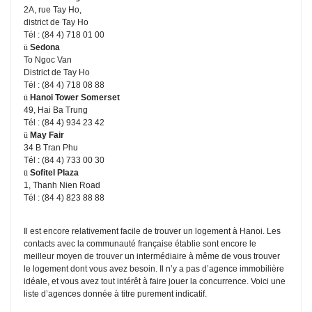
2A, rue Tay Ho,
district de Tay Ho
Tél : (84 4) 718 01 00
ü
Sedona
To Ngoc Van
District de Tay Ho
Tél : (84 4) 718 08 88
ü
Hanoi
Tower Somerset
49, Hai Ba Trung
Tél : (84 4) 934 23 42
ü
May Fair
34 B Tran Phu
Tél : (84 4) 733 00 30
ü
Sofitel
Plaza
1, Thanh Nien Road
Tél :
(84 4)
823 88 88
Il est encore relativement facile de trouver un logement à Hanoi. Les
contacts avec la communauté française établie sont encore le
meilleur moyen de trouver un intermédiaire à même de vous trouver
le logement dont vous avez besoin. Il n’y a pas d’agence immobilière
idéale, et vous avez tout intérêt à faire jouer la concurrence. Voici une
liste d’agences donnée à titre purement indicatif.