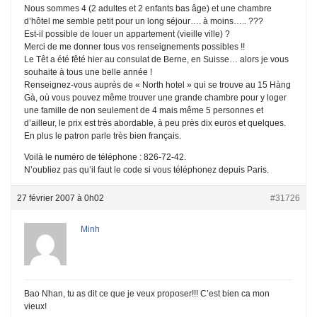
Nous sommes 4 (2 adultes et 2 enfants bas âge) et une chambre
d’hôtel me semble petit pour un long séjour…. à moins….. ???
Est-il possible de louer un appartement (vieille ville) ?
Merci de me donner tous vos renseignements possibles !!
Le Têt a été fêté hier au consulat de Berne, en Suisse… alors je vous
souhaite à tous une belle année !
Renseignez-vous auprès de « North hotel » qui se trouve au 15 Hàng
Gà, où vous pouvez même trouver une grande chambre pour y loger
une famille de non seulement de 4 mais même 5 personnes et
d’ailleur, le prix est très abordable, à peu près dix euros et quelques.
En plus le patron parle très bien français.
Voilà le numéro de téléphone : 826-72-42.
N’oubliez pas qu’il faut le code si vous téléphonez depuis Paris.
27 février 2007 à 0h02
#31726
Minh
Bao Nhan, tu as dit ce que je veux proposer!!! C’est bien ca mon
vieux!