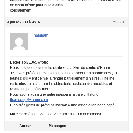
de dispo même pour baie d along
cordialement
4 juillet 2008 à 9h16
#53281
namnam
DédéHeo;21065 wrote:
Nous possédons une jolie petite villa a 3km du centre d’Hanoi.
Je l’avais prêtée gracieusement a une association handicapés (10
jeunes) qui vient de me la rendre partiellement sinistrée. Il ne me
reste plus qu’a changer la robinetterie, racheter des meubles et
refaire un peu l’électricité.
Nous avons aussi une autre maison a la baie d’Halong
thantoong@yahoo.com
C’est très gentil de prêter ta maison à une association handicapé!
Mille merci à toi …vient de Vietnamiens …( moi compris)
Auteur
Messages