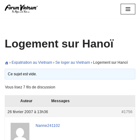
Aller
au
contenu
Logement sur Hanoï
›
Expatriation au Vietnam
›
Se loger au Vietnam
›
Logement sur Hanoï
Ce sujet est vide.
Vous lisez 7 fils de discussion
Auteur
Messages
26 février 2007 à 13h36
#1756
Nanne241102