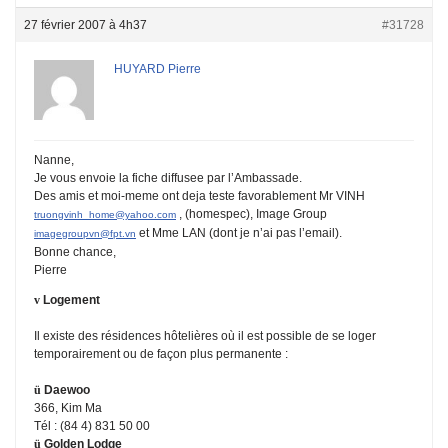
27 février 2007 à 4h37
#31728
HUYARD Pierre
Nanne,
Je vous envoie la fiche diffusee par l’Ambassade.
Des amis et moi-meme ont deja teste favorablement Mr VINH
, (homespec), Image Group
truongvinh_home@yahoo.com
et Mme LAN (dont je n’ai pas l’email).
imagegroupvn@fpt.vn
Bonne chance,
Pierre
v
Logement
Il existe des résidences hôtelières où il est possible de se loger
temporairement ou de façon plus permanente :
ü
Daewoo
366, Kim Ma
Tél : (84 4) 831 50 00
ü
Golden Lodge