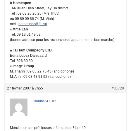
ü
Homespec
166 Xuan Dien Street
, Tay Ho district
Tél : 09 03 26 26 25 (Mrs Thuy)
ou 09 89 09 86 74 (M. Vinh)
mél :
homespec@fpt.vn
ü
Mme Lan
Tél. 09 13 01 49 52
(bonne adresse pour les recherches d’appartements bon marché)
ü
Tai Tam Compagny LTD
Edna Lopez Dalsgaard
Tél. 826 30 30
ü
Image Group
M. Thanh : 09 03 22 75 43 (anglophone)
M. Anh : 09 03 48 91 92 (francophone)
27 février 2007 à 7h55
#31729
Nanne241102
Merci pour ces précieuses informations !:icon40: