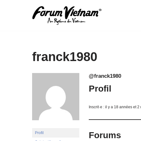
Aller
au
contenu
franck1980
@franck1980
Profil
Inscrit·e : il y a 18 années et 2
Forums
Profil