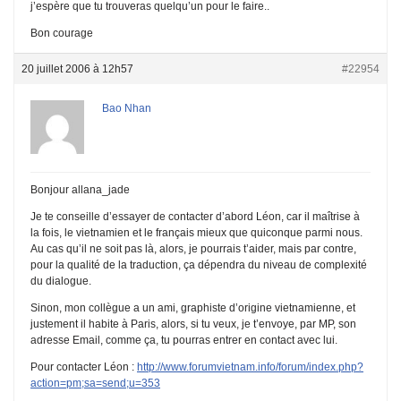
j’espère que tu trouveras quelqu’un pour le faire..
Bon courage
20 juillet 2006 à 12h57
#22954
Bao Nhan
Bonjour allana_jade
Je te conseille d’essayer de contacter d’abord Léon, car il maîtrise à
la fois, le vietnamien et le français mieux que quiconque parmi nous.
Au cas qu’il ne soit pas là, alors, je pourrais t’aider, mais par contre,
pour la qualité de la traduction, ça dépendra du niveau de complexité
du dialogue.
Sinon, mon collègue a un ami, graphiste d’origine vietnamienne, et
justement il habite à Paris, alors, si tu veux, je t’envoye, par MP, son
adresse Email, comme ça, tu pourras entrer en contact avec lui.
Pour contacter Léon :
http://www.forumvietnam.info/forum/index.php?
action=pm;sa=send;u=353