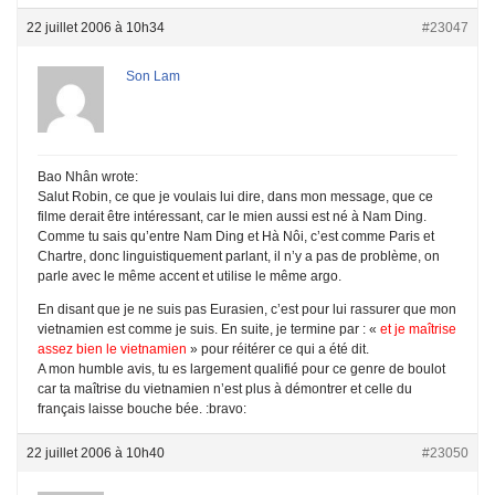
22 juillet 2006 à 10h34
#23047
Son Lam
Bao Nhân wrote:
Salut Robin, ce que je voulais lui dire, dans mon message, que ce
filme derait être intéressant, car le mien aussi est né à Nam Ding.
Comme tu sais qu’entre Nam Ding et Hà Nôi, c’est comme Paris et
Chartre, donc linguistiquement parlant, il n’y a pas de problème, on
parle avec le même accent et utilise le même argo.
En disant que je ne suis pas Eurasien, c’est pour lui rassurer que mon
vietnamien est comme je suis. En suite, je termine par : «
et je maîtrise
assez bien le vietnamien
» pour réitérer ce qui a été dit.
A mon humble avis, tu es largement qualifié pour ce genre de boulot
car ta maîtrise du vietnamien n’est plus à démontrer et celle du
français laisse bouche bée. :bravo:
22 juillet 2006 à 10h40
#23050