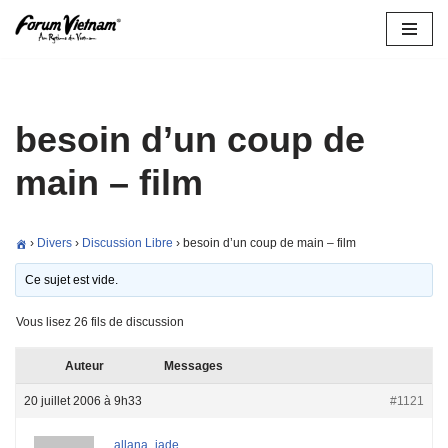
Aller
au
contenu
besoin d’un coup de
main – film
›
Divers
›
Discussion Libre
›
besoin d’un coup de main – film
Ce sujet est vide.
Vous lisez 26 fils de discussion
Auteur
Messages
20 juillet 2006 à 9h33
#1121
allana_jade