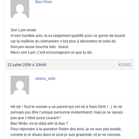
Bao Nhan
Son Lam wrote:
A mon humble avis, tu es largement qualifié pour ce genre de boulot
car ta maîtrise du vietnamien n’est plus à démontrer et celle du
français laisse bouche bée. :bravo:
Merci son Lam, c’est encourageant ce que tu dis.
22 juillet 2006 à 10h44
#23051
allana_jade
Hé bé ! Tout le monde a un parent qui est né à Nam Dinh ! ; ) Je ne
pensais pas être l’unique personne évidemment, mais je ne savais
pas que c’était aussi courant !
Bao Nhân, es-tu déjà allé là-bas ?
Pour répondre à ta question Robin des bois, je ne suis pas toubib,
comme je le disais dans le post je suis graphiste, et je ne connais