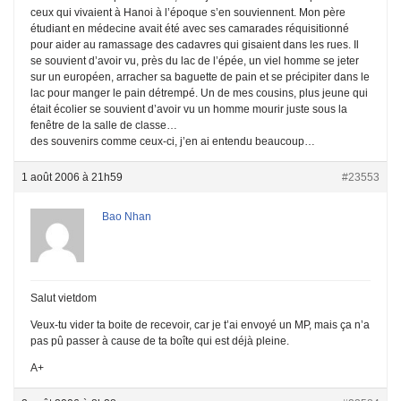
ceux qui vivaient à Hanoi à l’époque s’en souviennent. Mon père
étudiant en médecine avait été avec ses camarades réquisitionné
pour aider au ramassage des cadavres qui gisaient dans les rues. Il
se souvient d’avoir vu, près du lac de l’épée, un viel homme se jeter
sur un européen, arracher sa baguette de pain et se précipiter dans le
lac pour manger le pain détrempé. Un de mes cousins, plus jeune qui
était écolier se souvient d’avoir vu un homme mourir juste sous la
fenêtre de la salle de classe…
des souvenirs comme ceux-ci, j’en ai entendu beaucoup…
1 août 2006 à 21h59
#23553
Bao Nhan
Salut vietdom
Veux-tu vider ta boite de recevoir, car je t’ai envoyé un MP, mais ça n’a
pas pû passer à cause de ta boîte qui est déjà pleine.
A+