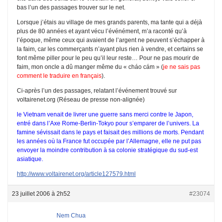
bas l’un des passages trouver sur le net.
Lorsque j’étais au village de mes grands parents, ma tante qui a déjà
plus de 80 années et ayant vécu l’événément, m’a raconté qu’à
l’époque, même ceux qui avaient de l’argent ne peuvent s’échapper à
la faim, car les commerçants n’ayant plus rien à vendre, et certains se
font même piller pour le peu qu’il leur reste… Pour ne pas mourir de
faim, mon oncle a dû manger même du « cháo cám » (
je ne sais pas
comment le traduire en français
).
Ci-après l’un des passages, relatant l’événement trouvé sur
voltairenet.org (Réseau de presse non-alignée)
le Vietnam venait de livrer une guerre sans merci contre le Japon,
entré dans l’Axe Rome-Berlin-Tokyo pour s’emparer de l’univers. La
famine sévissait dans le pays et faisait des millions de morts. Pendant
les années où la France fut occupée par l’Allemagne, elle ne put pas
envoyer la moindre contribution à sa colonie stratégique du sud-est
asiatique.
http://www.voltairenet.org/article127579.html
23 juillet 2006 à 2h52
#23074
Nem Chua