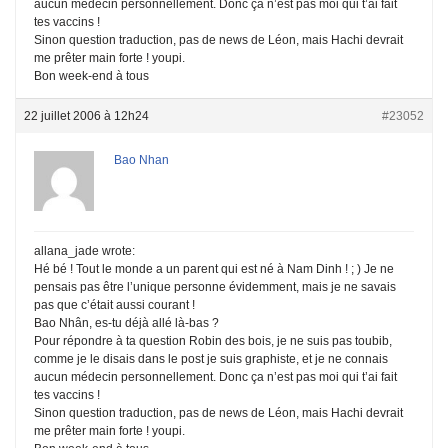
aucun médecin personnellement. Donc ça n’est pas moi qui t’ai fait
tes vaccins !
Sinon question traduction, pas de news de Léon, mais Hachi devrait
me prêter main forte ! youpi.
Bon week-end à tous
22 juillet 2006 à 12h24
#23052
Bao Nhan
allana_jade wrote:
Hé bé ! Tout le monde a un parent qui est né à Nam Dinh ! ; ) Je ne
pensais pas être l’unique personne évidemment, mais je ne savais
pas que c’était aussi courant !
Bao Nhân, es-tu déjà allé là-bas ?
Pour répondre à ta question Robin des bois, je ne suis pas toubib,
comme je le disais dans le post je suis graphiste, et je ne connais
aucun médecin personnellement. Donc ça n’est pas moi qui t’ai fait
tes vaccins !
Sinon question traduction, pas de news de Léon, mais Hachi devrait
me prêter main forte ! youpi.