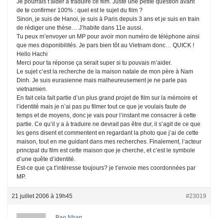
Je pourrais t’aider à traduire ce film. Juste une petite question avant
de te confirmer 100% : quel est le sujet du film ?
Sinon, je suis de Hanoi, je suis à Paris depuis 3 ans et je suis en train
de rédiger une thèse… J’habite dans 11e aussi.
Tu peux m’envoyer un MP pour avoir mon numéro de téléphone ainsi
que mes disponibilités. Je pars bien tôt au Vietnam donc… QUICK !
Hello Hachi
Merci pour ta réponse ça serait super si tu pouvais m’aider.
Le sujet c’est la recherche de la maison natale de mon père à Nam
Dinh. Je suis eurasienne mais malheureusement je ne parle pas
vietnamien.
En fait cela fait partie d’un plus grand projet de film sur la mémoire et
l’identité mais je n’ai pas pu filmer tout ce que je voulais faute de
temps et de moyens, donc je vais pour l’instant me consacrer à cette
partie. Ce qu’il y a à traduire ne devrait pas être dur, il s’agit de ce que
les gens disent et commentent en regardant la photo que j’ai de cette
maison, tout en me guidant dans mes recherches. Finalement, l’acteur
principal du film est cette maison que je cherche, et c’est le symbole
d’une quête d’identité.
Est-ce que ça t’intéresse toujours? je t’envoie mes coordonnées par
MP.
21 juillet 2006 à 19h45
#23019
Bao Nhan