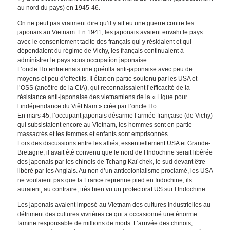
au nord du pays) en 1945-46.
On ne peut pas vraiment dire qu’il y ait eu une guerre contre les
japonais au Vietnam. En 1941, les japonais avaient envahi le pays
avec le consentement tacite des français qui y résidaient et qui
dépendaient du régime de Vichy, les français continuaient à
administrer le pays sous occupation japonaise.
L’oncle Ho entretenais une guérilla anti-japonaise avec peu de
moyens et peu d’effectifs. Il était en partie soutenu par les USA et
l’OSS (ancêtre de la CIA), qui reconnaissaient l’efficacité de la
résistance anti-japonaise des vietnamiens de la « Ligue pour
l’indépendance du Viêt Nam » crée par l’oncle Ho.
En mars 45, l’occupant japonais désarme l’armée française (de Vichy)
qui subsistaient encore au Vietnam, les hommes sont en partie
massacrés et les femmes et enfants sont emprisonnés.
Lors des discussions entre les alliés, essentiellement USA et Grande-
Bretagne, il avait été convenu que le nord de l’Indochine serait libérée
des japonais par les chinois de Tchang Kaï-chek, le sud devant être
libéré par les Anglais. Au non d’un anticolonialisme proclamé, les USA
ne voulaient pas que la France reprenne pied en Indochine, ils
auraient, au contraire, très bien vu un protectorat US sur l’Indochine.
Les japonais avaient imposé au Vietnam des cultures industrielles au
détriment des cultures vivrières ce qui a occasionné une énorme
famine responsable de millions de morts. L’arrivée des chinois,