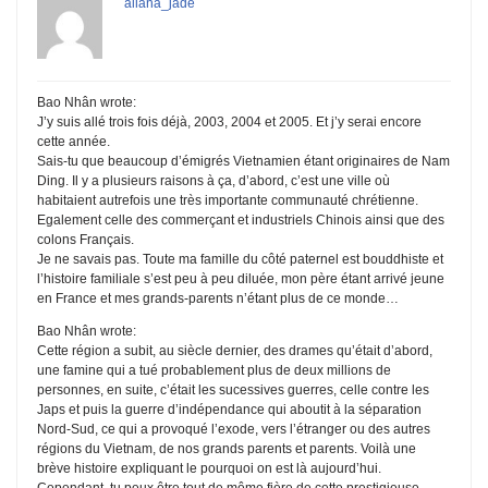
allana_jade
Bao Nhân wrote:
J’y suis allé trois fois déjà, 2003, 2004 et 2005. Et j’y serai encore
cette année.
Sais-tu que beaucoup d’émigrés Vietnamien étant originaires de Nam
Ding. Il y a plusieurs raisons à ça, d’abord, c’est une ville où
habitaient autrefois une très importante communauté chrétienne.
Egalement celle des commerçant et industriels Chinois ainsi que des
colons Français.
Je ne savais pas. Toute ma famille du côté paternel est bouddhiste et
l’histoire familiale s’est peu à peu diluée, mon père étant arrivé jeune
en France et mes grands-parents n’étant plus de ce monde…
Bao Nhân wrote:
Cette région a subit, au siècle dernier, des drames qu’était d’abord,
une famine qui a tué probablement plus de deux millions de
personnes, en suite, c’était les sucessives guerres, celle contre les
Japs et puis la guerre d’indépendance qui aboutit à la séparation
Nord-Sud, ce qui a provoqué l’exode, vers l’étranger ou des autres
régions du Vietnam, de nos grands parents et parents. Voilà une
brève histoire expliquant le pourquoi on est là aujourd’hui.
Cependant, tu peux être tout de même fière de cette prestigieuse