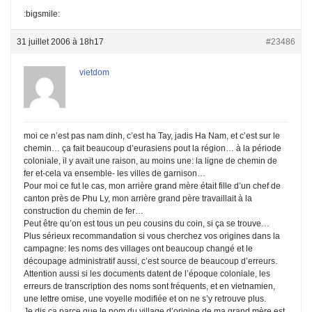
:bigsmile:
31 juillet 2006 à 18h17
#23486
vietdom
moi ce n’est pas nam dinh, c’est ha Tay, jadis Ha Nam, et c’est sur le
chemin… ça fait beaucoup d’eurasiens pout la région… à la période
coloniale, il y avait une raison, au moins une: la ligne de chemin de
fer et-cela va ensemble- les villes de garnison…
Pour moi ce fut le cas, mon arrière grand mère était fille d’un chef de
canton près de Phu Ly, mon arrière grand père travaillait à la
construction du chemin de fer…
Peut être qu’on est tous un peu cousins du coin, si ça se trouve…
Plus sérieux recommandation si vous cherchez vos origines dans la
campagne: les noms des villages ont beaucoup changé et le
découpage administratif aussi, c’est source de beaucoup d’erreurs.
Attention aussi si les documents datent de l’époque coloniale, les
erreurs de transcription des noms sont fréquents, et en vietnamien,
une lettre omise, une voyelle modifiée et on ne s’y retrouve plus.
Je dis ça parce que le nom du village d’origine de ma grand mère est