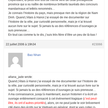
province qui a vu naître de nombreux brillants lauréats des concours
mandarinaux et lettrés renommés…
Je connais l’histoire du pays, mais presque rien de la région de Nam
Dinh. Quand j’étais à Hanoi j’ai essayé de me documenter sur
l’histoire de la ville, par curiosité personnelle, mais je n’ai trouvé
aucun livre sur le sujet. Si jamais tu as des références d’ouvrages je
suis preneuse…
En tout cas comme tu le dis, j’suis très fière d’être un peu de là-bas !
22 juillet 2006 à 19h34
#23066
Bao Nhan
allana_jade wrote:
Quand j’étais à Hanoi j’ai essayé de me documenter sur l’histoire de
la ville, par curiosité personnelle, mais je n’ai trouvé aucun livre sur le
sujet. Si jamais tu as des références d’ouvrages je suis preneuse…
A ma connaissance, jusqu’à maintenant, aucun historien n’a écrit un
ouvrage entièrement consacré à cet événement tragique (
c’est peut-
être, ils ont d’autres priorités
), alors, on ne peut juste le voir brèvement
cité dans des écrits sur le Vietnam en général, dont je vais coller ci-