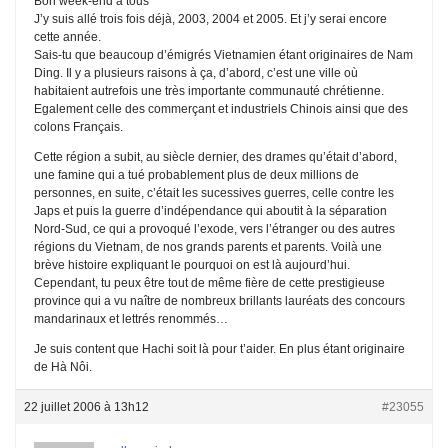
Bon week-end à tous
J’y suis allé trois fois déjà, 2003, 2004 et 2005. Et j’y serai encore
cette année.
Sais-tu que beaucoup d’émigrés Vietnamien étant originaires de Nam
Ding. Il y a plusieurs raisons à ça, d’abord, c’est une ville où
habitaient autrefois une très importante communauté chrétienne.
Egalement celle des commerçant et industriels Chinois ainsi que des
colons Français.
Cette région a subit, au siècle dernier, des drames qu’était d’abord,
une famine qui a tué probablement plus de deux millions de
personnes, en suite, c’était les sucessives guerres, celle contre les
Japs et puis la guerre d’indépendance qui aboutit à la séparation
Nord-Sud, ce qui a provoqué l’exode, vers l’étranger ou des autres
régions du Vietnam, de nos grands parents et parents. Voilà une
brève histoire expliquant le pourquoi on est là aujourd’hui.
Cependant, tu peux être tout de même fière de cette prestigieuse
province qui a vu naître de nombreux brillants lauréats des concours
mandarinaux et lettrés renommés…
Je suis content que Hachi soit là pour t’aider. En plus étant originaire
de Hà Nôi.
22 juillet 2006 à 13h12
#23055