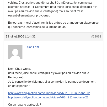
voisins. C’est parfois une démarche très intéressante, comme par
exemple après le 11 Septembre (leur thèse, discutable, était qu’il n’y
avait pas eu d’avion sur le Pentagone) mais souvent c’est
essentiellement pour provoquer.
En tout cas, merci d’avoir remis les ordres de grandeur en place en ce
qui concerne les victimes de la famine de 45.
23 juillet 2006 à 14h32
#23091
Son Lam
Nem Chua wrote:
(leur thèse, discutable, était qu’il n’y avait pas eu d’avion sur le
Pentagone)
Je te conseille de visionner, si ta connexion le permet, ce document
en deux parties :
http://www.dailymotion.com/atmoh/video/x63b_911-in-Plane-12
http://www.dailymotion.com/atmoh/video/x63t_911-in-plane-22
On en reparle après, ok ?