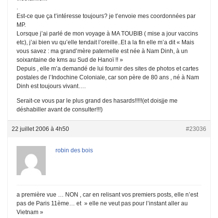
.
Est-ce que ça t’intéresse toujours? je t’envoie mes coordonnées par
MP.
Lorsque j’ai parlé de mon voyage à MA TOUBIB ( mise a jour vaccins
etc), j’ai bien vu qu’elle tendait l’oreille..Et a la fin elle m’a dit « Mais
vous savez : ma grand’mère paternelle est née à Nam Dinh, à un
soixantaine de kms au Sud de Hanoï !! »
Depuis , elle m’a demandé de lui fournir des sites de photos et cartes
postales de l’Indochine Coloniale, car son père de 80 ans , né à Nam
Dinh est toujours vivant….
Serait-ce vous par le plus grand des hasards!!!!!(et doisjje me
déshabiller avant de consulter!!!)
22 juillet 2006 à 4h50
#23036
robin des bois
a première vue … NON , car en relisant vos premiers posts, elle n’est
pas de Paris 11ème… et » elle ne veut pas pour l’instant aller au
Vietnam »