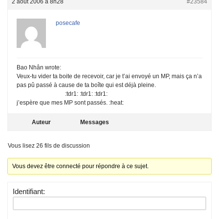
2 août 2006 à 8h28
#23584
posecafe
Bao Nhân wrote:
Veux-tu vider ta boite de recevoir, car je t’ai envoyé un MP, mais ça n’a
pas pû passé à cause de ta boîte qui est déjà pleine.
:tdr1: :tdr1: :tdr1:
j’espère que mes MP sont passés. :heat:
Auteur
Messages
Vous lisez 26 fils de discussion
Vous devez être connecté pour répondre à ce sujet.
Identifiant: