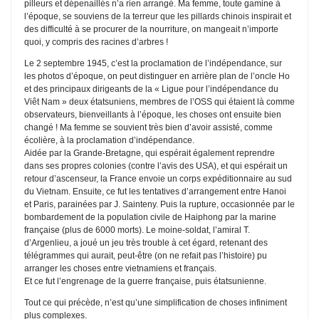
pilleurs et dépenaillés n’a rien arrangé. Ma femme, toute gamine à
l’époque, se souviens de la terreur que les pillards chinois inspirait et
des difficulté à se procurer de la nourriture, on mangeait n’importe
quoi, y compris des racines d’arbres !
Le 2 septembre 1945, c’est la proclamation de l’indépendance, sur
les photos d’époque, on peut distinguer en arrière plan de l’oncle Ho
et des principaux dirigeants de la « Ligue pour l’indépendance du
Viêt Nam » deux étatsuniens, membres de l’OSS qui étaient là comme
observateurs, bienveillants à l’époque, les choses ont ensuite bien
changé ! Ma femme se souvient très bien d’avoir assisté, comme
écolière, à la proclamation d’indépendance.
Aidée par la Grande-Bretagne, qui espérait également reprendre
dans ses propres colonies (contre l’avis des USA), et qui espérait un
retour d’ascenseur, la France envoie un corps expéditionnaire au sud
du Vietnam. Ensuite, ce fut les tentatives d’arrangement entre Hanoi
et Paris, parainées par J. Sainteny. Puis la rupture, occasionnée par le
bombardement de la population civile de Haiphong par la marine
française (plus de 6000 morts). Le moine-soldat, l’amiral T.
d’Argenlieu, a joué un jeu très trouble à cet égard, retenant des
télégrammes qui aurait, peut-être (on ne refait pas l’histoire) pu
arranger les choses entre vietnamiens et français.
Et ce fut l’engrenage de la guerre française, puis étatsunienne.
Tout ce qui précède, n’est qu’une simplification de choses infiniment
plus complexes.