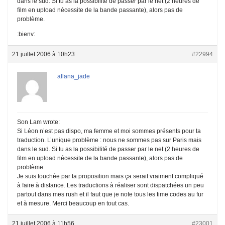
dans le sud. Si tu as la possibilité de passer par le net (2 heures de
film en upload nécessite de la bande passante), alors pas de
problème.
:bienv:
21 juillet 2006 à 10h23
#22994
allana_jade
Son Lam wrote:
Si Léon n’est pas dispo, ma femme et moi sommes présents pour ta
traduction. L’unique problème : nous ne sommes pas sur Paris mais
dans le sud. Si tu as la possibilité de passer par le net (2 heures de
film en upload nécessite de la bande passante), alors pas de
problème.
Je suis touchée par ta proposition mais ça serait vraiment compliqué
à faire à distance. Les traductions à réaliser sont dispatchées un peu
partout dans mes rush et il faut que je note tous les time codes au fur
et à mesure. Merci beaucoup en tout cas.
21 juillet 2006 à 11h56
#23001