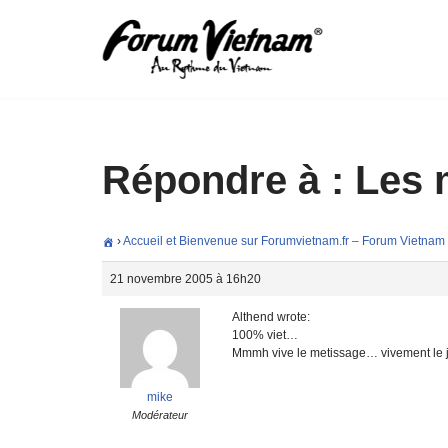
Aller
au
contenu
Répondre à : Les 
›
Accueil et Bienvenue sur Forumvietnam.fr – Forum Vietnam
21 novembre 2005 à 16h20
Althend wrote:
100% viet…
Mmmh vive le metissage… vivement le jo
mike
Modérateur