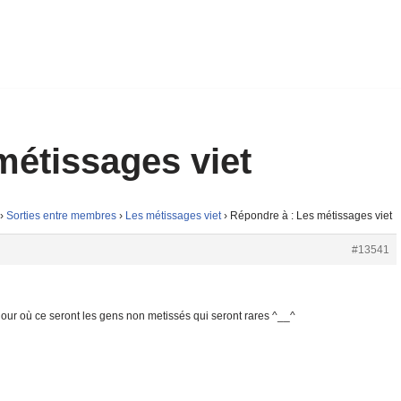
métissages viet
›
Sorties entre membres
›
Les métissages viet
›
Répondre à : Les métissages viet
#13541
ur où ce seront les gens non metissés qui seront rares ^__^