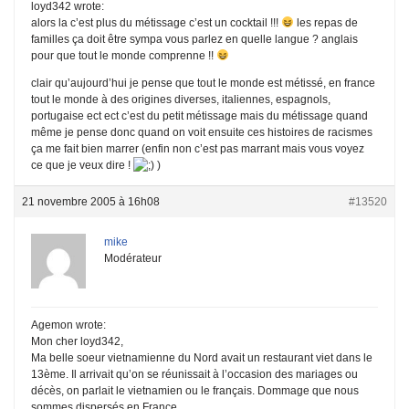
loyd342 wrote:
alors la c’est plus du métissage c’est un cocktail !!!
les repas de
familles ça doit être sympa vous parlez en quelle langue ? anglais
pour que tout le monde comprenne !!
clair qu’aujourd’hui je pense que tout le monde est métissé, en france
tout le monde à des origines diverses, italiennes, espagnols,
portugaise ect ect c’est du petit métissage mais du métissage quand
même je pense donc quand on voit ensuite ces histoires de racismes
ça me fait bien marrer (enfin non c’est pas marrant mais vous voyez
ce que je veux dire !
)
21 novembre 2005 à 16h08
#13520
mike
Modérateur
Agemon wrote:
Mon cher loyd342,
Ma belle soeur vietnamienne du Nord avait un restaurant viet dans le
13ème. Il arrivait qu’on se réunissait à l’occasion des mariages ou
décès, on parlait le vietnamien ou le français. Dommage que nous
sommes dispersés en France.