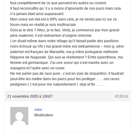
fout complètement de ce que pensent les autres ou croient.
Il faut reconnaître qu’ il y a moins d’ignorants de nos jours mais cela
n’a jamais était ainsi auparavant.
Mon coeur est viet est à 99% sans cela, je ne serais pas ici sur ce
forum mais en réalité je suis multiraciale.
Dois-je le dire ? Allez, je le fais. Voilà, je commence par mon grand-
père maternel, il est vietnamien d’origine chinoise
( on disait même dans notre village qu’il faisait partie des pavillons
noirs échoué au VN ) ma grand-mère est vietnamienne – mon g- père
paternel est français de Marseille, ma g-mère portugaise métissée
Nippone de Nagasaki. Qui suis-je réellement ? Entre parenthese, ma
femme est germanique. J’ai une soeur qui s’est mariée avec un
espagnol et l’autre avec un russe.
Ne me parler pas de race pure , c’est en voie de disparition. Il faudrait
peut-être les mettre dans les parcs pour les protéger…… ces races
pedigrees ( c’est pour rire naturellement ). stop et fin …….
21 novembre 2005 à 16h07
#13519
mike
Modérateur