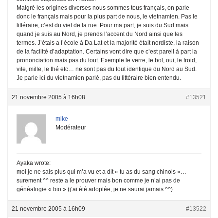
Malgré les origines diverses nous sommes tous français, on parle
donc le français mais pour la plus part de nous, le vietnamien. Pas le
littéraire, c’est du viet de la rue. Pour ma part, je suis du Sud mais
quand je suis au Nord, je prends l’accent du Nord ainsi que les
termes. J’étais a l’école à Da Lat et la majorité était nordiste, la raison
de la facilité d’adaptation. Certains vont dire que c’est pareil à part la
prononciation mais pas du tout. Exemple le verre, le bol, oui, le froid,
vite, mille, le thé etc… ne sont pas du tout identique du Nord au Sud.
Je parle ici du vietnamien parlé, pas du littéraire bien entendu.
21 novembre 2005 à 16h08
#13521
mike
Modérateur
Ayaka wrote:
moi je ne sais plus qui m’a vu et a dit « tu as du sang chinois »…
surement ^^ reste a le prouver mais bon comme je n’ai pas de
généalogie « bio » (j’ai été adoptée, je ne saurai jamais ^^)
21 novembre 2005 à 16h09
#13522