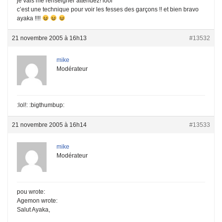
je vais me renseigner attendez! lool
c’est une technique pour voir les fesses des garçons !! et bien bravo
ayaka !!!!
21 novembre 2005 à 16h13
#13532
mike
Modérateur
:lol!: :bigthumbup:
21 novembre 2005 à 16h14
#13533
mike
Modérateur
pou wrote:
Agemon wrote:
Salut Ayaka,