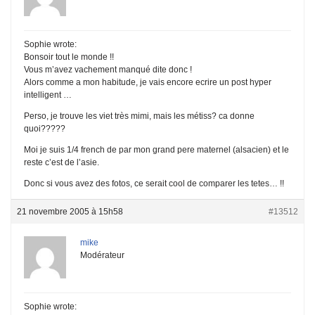
Sophie wrote:
Bonsoir tout le monde !!
Vous m’avez vachement manqué dite donc !
Alors comme a mon habitude, je vais encore ecrire un post hyper
intelligent …
Perso, je trouve les viet très mimi, mais les métiss? ca donne
quoi?????
Moi je suis 1/4 french de par mon grand pere maternel (alsacien) et le
reste c’est de l’asie.
Donc si vous avez des fotos, ce serait cool de comparer les tetes… !!
21 novembre 2005 à 15h58
#13512
mike
Modérateur
Sophie wrote: