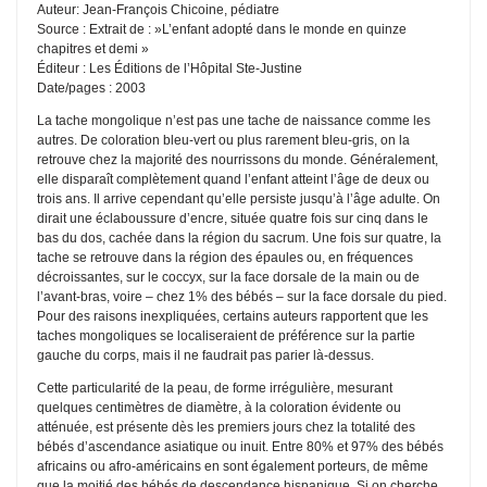
Auteur: Jean-François Chicoine, pédiatre
Source : Extrait de : »L’enfant adopté dans le monde en quinze
chapitres et demi »
Éditeur : Les Éditions de l’Hôpital Ste-Justine
Date/pages : 2003
La tache mongolique n’est pas une tache de naissance comme les
autres. De coloration bleu-vert ou plus rarement bleu-gris, on la
retrouve chez la majorité des nourrissons du monde. Généralement,
elle disparaît complètement quand l’enfant atteint l’âge de deux ou
trois ans. Il arrive cependant qu’elle persiste jusqu’à l’âge adulte. On
dirait une éclaboussure d’encre, située quatre fois sur cinq dans le
bas du dos, cachée dans la région du sacrum. Une fois sur quatre, la
tache se retrouve dans la région des épaules ou, en fréquences
décroissantes, sur le coccyx, sur la face dorsale de la main ou de
l’avant-bras, voire – chez 1% des bébés – sur la face dorsale du pied.
Pour des raisons inexpliquées, certains auteurs rapportent que les
taches mongoliques se localiseraient de préférence sur la partie
gauche du corps, mais il ne faudrait pas parier là-dessus.
Cette particularité de la peau, de forme irrégulière, mesurant
quelques centimètres de diamètre, à la coloration évidente ou
atténuée, est présente dès les premiers jours chez la totalité des
bébés d’ascendance asiatique ou inuit. Entre 80% et 97% des bébés
africains ou afro-américains en sont également porteurs, de même
que la moitié des bébés de descendance hispanique. Si on cherche