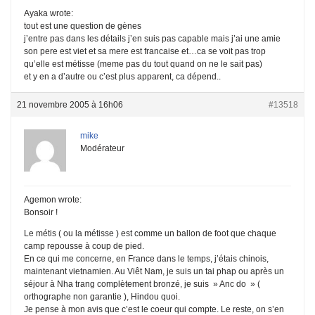
Ayaka wrote:
tout est une question de gènes
j’entre pas dans les détails j’en suis pas capable mais j’ai une amie
son pere est viet et sa mere est francaise et…ca se voit pas trop
qu’elle est métisse (meme pas du tout quand on ne le sait pas)
et y en a d’autre ou c’est plus apparent, ca dépend..
21 novembre 2005 à 16h06
#13518
mike
Modérateur
Agemon wrote:
Bonsoir !
Le métis ( ou la métisse ) est comme un ballon de foot que chaque
camp repousse à coup de pied.
En ce qui me concerne, en France dans le temps, j’étais chinois,
maintenant vietnamien. Au Viêt Nam, je suis un tai phap ou après un
séjour à Nha trang complètement bronzé, je suis » Anc do » (
orthographe non garantie ), Hindou quoi.
Je pense à mon avis que c’est le coeur qui compte. Le reste, on s’en