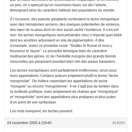
un peu, on s’aperçoit qu’un nourrisson blanc sur dix l’arbore,
témoignant ainsi du caractère métissé des populations du monde.
À l’occasion, des parents adoptants confondent la tache mongolique
avec des hématomes anciens, des marques potentielles de violence,
des nævi de la peau dont on leur aurait caché l’existence. Il n’en est
rien: les taches mongoliques sont présentes chez n’importe quel bébé
dont les ancêtres arboraient un iota de pigmentation. À titre
d’exemple, voyez ce proverbe russe: “Grattez le Russe et vous y
trouverez le Jaune”. Le proverbe témoigne bien du caractère
multiracial des gènes, ici de l’hérédité mongole des grands blonds
moscovites qui paraissent pourtant bien loin des peaux basanées.
Les taches mongoliques sont parfaitement inoffensives, sinon pour
leurs appellations. Certains auteurs emploient plutôt le terme “tache
mongoloïde”. On évitera cependant les appellations de tache
“mongole” ou encore “mongolienne”. Il ne s’agit pas de tomber dans
la rectitude politique, mais simplement de réaliser que “mongolique”
et “mongoloïde” sont des appellations plus pratiques et plus justes
d’un point de vue syntaxique.
Les mots marquent, les taches passent.
24 novembre 2005 à 22h40
#14000