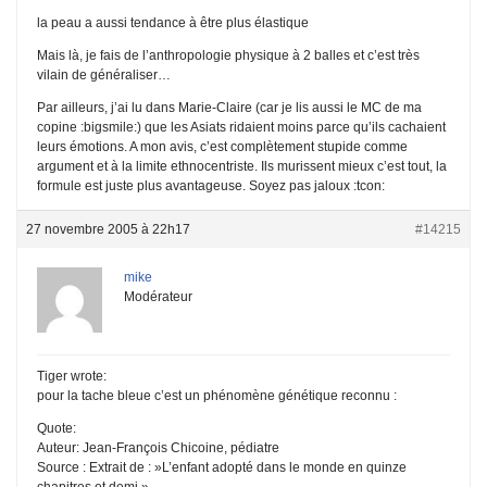
la peau a aussi tendance à être plus élastique
Mais là, je fais de l’anthropologie physique à 2 balles et c’est très
vilain de généraliser…
Par ailleurs, j’ai lu dans Marie-Claire (car je lis aussi le MC de ma
copine :bigsmile:) que les Asiats ridaient moins parce qu’ils cachaient
leurs émotions. A mon avis, c’est complètement stupide comme
argument et à la limite ethnocentriste. Ils murissent mieux c’est tout, la
formule est juste plus avantageuse. Soyez pas jaloux :tcon:
27 novembre 2005 à 22h17
#14215
mike
Modérateur
Tiger wrote:
pour la tache bleue c’est un phénomène génétique reconnu :
Quote:
Auteur: Jean-François Chicoine, pédiatre
Source : Extrait de : »L’enfant adopté dans le monde en quinze
chapitres et demi »