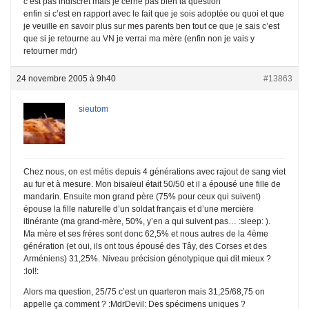
c’est pas indiscret mais je cerne pas bien la question
enfin si c’est en rapport avec le fait que je sois adoptée ou quoi et que
je veuille en savoir plus sur mes parents ben tout ce que je sais c’est
que si je retourne au VN je verrai ma mère (enfin non je vais y
retourner mdr)
24 novembre 2005 à 9h40
#13863
sieutom
Chez nous, on est métis depuis 4 générations avec rajout de sang viet
au fur et à mesure. Mon bisaïeul était 50/50 et il a épousé une fille de
mandarin. Ensuite mon grand père (75% pour ceux qui suivent)
épouse la fille naturelle d’un soldat français et d’une mercière
itinérante (ma grand-mère, 50%, y’en a qui suivent pas… :sleep: ).
Ma mère et ses frères sont donc 62,5% et nous autres de la 4ème
génération (et oui, ils ont tous épousé des Tây, des Corses et des
Arméniens) 31,25%. Niveau précision génotypique qui dit mieux ?
:lol!:
Alors ma question, 25/75 c’est un quarteron mais 31,25/68,75 on
appelle ça comment ? :MdrDevil: Des spécimens uniques ?