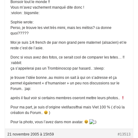
Bonsoir tout le monde !!
Vous m’avez vachement manqué dite donc !
:violon: :bigsmile:
Sophie wrote:
Perso, je trouve les viet très mimi, mais les métiss? ca donne
quoi?????
Moi je suis 1/4 french de par mon grand pere maternel (alsacien) et le
reste c’est de l’asie.
Donc si vous avez des fotos, ce serait cool de comparer les tetes… !!
:rabbit:
ça s’appelerai pas un Trombinoscop par hasard.. :sleep:
je trouve l’idée bonne..au moins on sait à qui on s’adresse et ça
permet également « d’humaniser » un peu nos discussions sur le
Forum.. :jap:
après il faut voir si certains membres oseront mettre leurs photos..
Pour ma part, je suis d’origine viet/laos/thai mais Viet 100 % ( d’où la
création du Forum..
)
Pour la photo, vous l’avez dans mon avatar.
21 novembre 2005 à 15h59
#13513