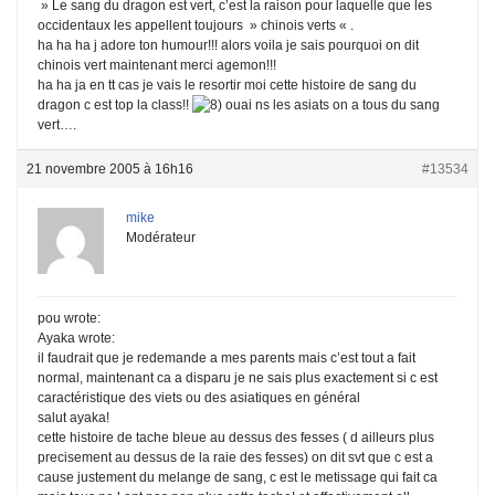
» Le sang du dragon est vert, c’est la raison pour laquelle que les
occidentaux les appellent toujours » chinois verts « .
ha ha ha j adore ton humour!!! alors voila je sais pourquoi on dit
chinois vert maintenant merci agemon!!!
ha ha ja en tt cas je vais le resortir moi cette histoire de sang du
dragon c est top la class!!
ouai ns les asiats on a tous du sang
vert….
21 novembre 2005 à 16h16
#13534
mike
Modérateur
pou wrote:
Ayaka wrote:
il faudrait que je redemande a mes parents mais c’est tout a fait
normal, maintenant ca a disparu je ne sais plus exactement si c est
caractéristique des viets ou des asiatiques en général
salut ayaka!
cette histoire de tache bleue au dessus des fesses ( d ailleurs plus
precisement au dessus de la raie des fesses) on dit svt que c est a
cause justement du melange de sang, c est le metissage qui fait ca