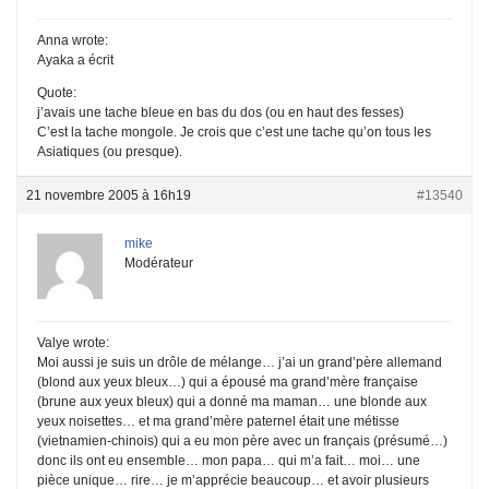
Anna wrote:
Ayaka a écrit
Quote:
j’avais une tache bleue en bas du dos (ou en haut des fesses)
C’est la tache mongole. Je crois que c’est une tache qu’on tous les
Asiatiques (ou presque).
21 novembre 2005 à 16h19
#13540
mike
Modérateur
Valye wrote:
Moi aussi je suis un drôle de mélange… j’ai un grand’père allemand
(blond aux yeux bleux…) qui a épousé ma grand’mère française
(brune aux yeux bleux) qui a donné ma maman… une blonde aux
yeux noisettes… et ma grand’mère paternel était une métisse
(vietnamien-chinois) qui a eu mon père avec un français (présumé…)
donc ils ont eu ensemble… mon papa… qui m’a fait… moi… une
pièce unique… rire… je m’apprécie beaucoup… et avoir plusieurs