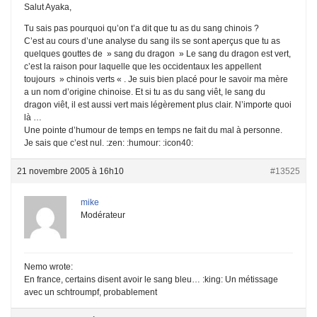
Salut Ayaka,
Tu sais pas pourquoi qu’on t’a dit que tu as du sang chinois ?
C’est au cours d’une analyse du sang ils se sont aperçus que tu as
quelques gouttes de » sang du dragon » Le sang du dragon est vert,
c’est la raison pour laquelle que les occidentaux les appellent
toujours » chinois verts « . Je suis bien placé pour le savoir ma mère
a un nom d’origine chinoise. Et si tu as du sang viêt, le sang du
dragon viêt, il est aussi vert mais légèrement plus clair. N’importe quoi
là …
Une pointe d’humour de temps en temps ne fait du mal à personne.
Je sais que c’est nul. :zen: :humour: :icon40:
21 novembre 2005 à 16h10
#13525
mike
Modérateur
Nemo wrote:
En france, certains disent avoir le sang bleu… :king: Un métissage
avec un schtroumpf, probablement