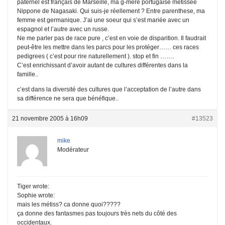
paternel est français de Marseille, ma g-mère portugaise métissée
Nippone de Nagasaki. Qui suis-je réellement ? Entre parenthese, ma
femme est germanique. J’ai une soeur qui s’est mariée avec un
espagnol et l’autre avec un russe.
Ne me parler pas de race pure , c’est en voie de disparition. Il faudrait
peut-être les mettre dans les parcs pour les protéger…… ces races
pedigrees ( c’est pour rire naturellement ). stop et fin …….
C’est enrichissant d’avoir autant de cultures différentes dans la
famille..
c’est dans la diversité des cultures que l’acceptation de l’autre dans
sa différence ne sera que bénéfique..
21 novembre 2005 à 16h09
#13523
mike
Modérateur
Tiger wrote:
Sophie wrote:
mais les métiss? ca donne quoi?????
ça donne des fantasmes pas toujours très nets du côté des
occidentaux.