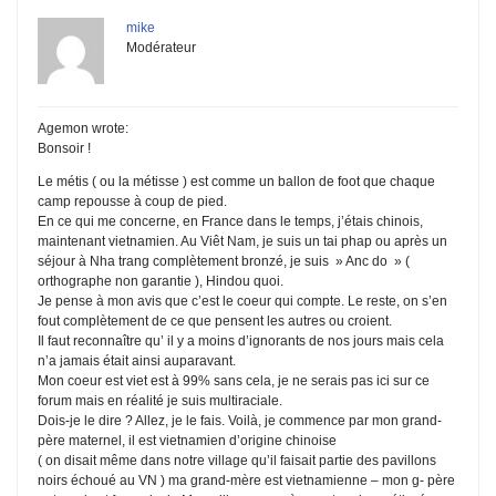
mike
Modérateur
Agemon wrote:
Bonsoir !
Le métis ( ou la métisse ) est comme un ballon de foot que chaque
camp repousse à coup de pied.
En ce qui me concerne, en France dans le temps, j’étais chinois,
maintenant vietnamien. Au Viêt Nam, je suis un tai phap ou après un
séjour à Nha trang complètement bronzé, je suis » Anc do » (
orthographe non garantie ), Hindou quoi.
Je pense à mon avis que c’est le coeur qui compte. Le reste, on s’en
fout complètement de ce que pensent les autres ou croient.
Il faut reconnaître qu’ il y a moins d’ignorants de nos jours mais cela
n’a jamais était ainsi auparavant.
Mon coeur est viet est à 99% sans cela, je ne serais pas ici sur ce
forum mais en réalité je suis multiraciale.
Dois-je le dire ? Allez, je le fais. Voilà, je commence par mon grand-
père maternel, il est vietnamien d’origine chinoise
( on disait même dans notre village qu’il faisait partie des pavillons
noirs échoué au VN ) ma grand-mère est vietnamienne – mon g- père