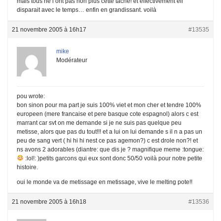
mais tous ne l ont pas non plus cette tache! et effectivement ell
disparait avec le temps… enfin en grandissant. voilà
21 novembre 2005 à 16h17
#13535
mike
Modérateur
pou wrote:
bon sinon pour ma part je suis 100% viet et mon cher et tendre 100%
europeen (mere francaise et pere basque cote espagnol) alors c est
marrant car svt on me demande si je ne suis pas quelque peu
metisse, alors que pas du tout!!! et a lui on lui demande s il n a pas un
peu de sang vert ( hi hi hi nest ce pas agemon?) c est drole non?! et
ns avons 2 adorables (diantre: que dis je ? magnifique meme :tongue:
:lol!: )petits garcons qui eux sont donc 50/50 voilà pour notre petite
histoire.
oui le monde va de metissage en metissage, vive le melting pote!!
21 novembre 2005 à 16h18
#13536