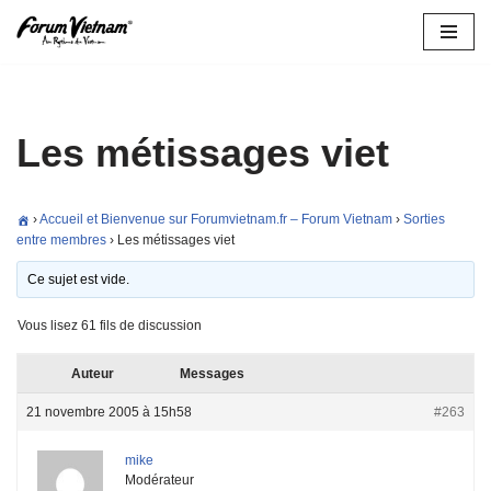
Aller
au
contenu
Les métissages viet
›
Accueil et Bienvenue sur Forumvietnam.fr – Forum Vietnam
›
Sorties
entre membres
›
Les métissages viet
Ce sujet est vide.
Vous lisez 61 fils de discussion
Auteur
Messages
21 novembre 2005 à 15h58
#263
mike
Modérateur