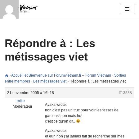
Aller
au
contenu
Répondre à : Les
métissages viet
›
Accueil et Bienvenue sur Forumvietnam.fr – Forum Vietnam
›
Sorties
entre membres
›
Les métissages viet
›
Répondre à : Les métissages viet
21 novembre 2005 à 16h18
#13538
mike
Ayaka wrote:
Modérateur
non c’est pas un truc pour voir les fesses de
garcons! non mais ho!
c’est ce qu’on dit..
Ayaka wrote:
et euh non j’ai jamais fait de recherche sur mes