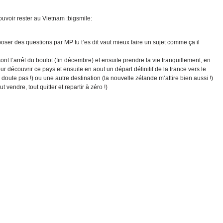
uvoir rester au Vietnam :bigsmile:
 poser des questions par MP tu t’es dit vaut mieux faire un sujet comme ça il
ont l’arrêt du boulot (fin décembre) et ensuite prendre la vie tranquillement, en
découvrir ce pays et ensuite en aout un départ définitif de la france vers le
 doute pas !) ou une autre destination (la nouvelle zélande m’attire bien aussi !)
endre, tout quitter et repartir à zéro !)