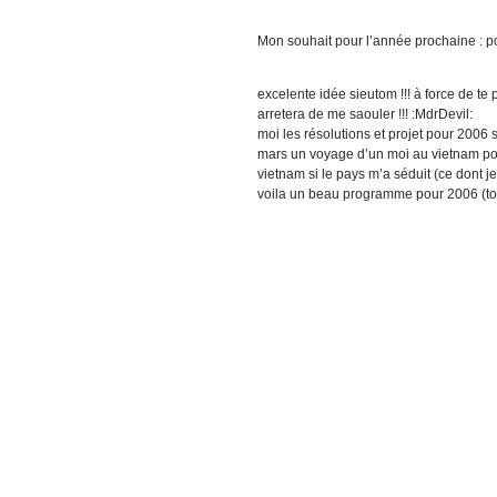
Mon souhait pour l’année prochaine : po
excelente idée sieutom !!! à force de te
arretera de me saouler !!! :MdrDevil:
moi les résolutions et projet pour 2006 s
mars un voyage d’un moi au vietnam pour 
vietnam si le pays m’a séduit (ce dont je
voila un beau programme pour 2006 (tout v