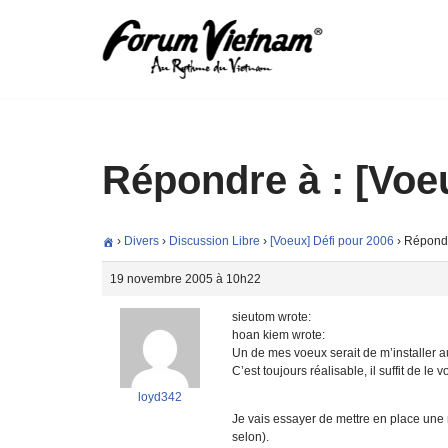
Aller
au
contenu
Répondre à : [Voe
›
Divers
›
Discussion Libre
›
[Voeux] Défi pour 2006
›
Répondr
19 novembre 2005 à 10h22
sieutom wrote:
hoan kiem wrote:
Un de mes voeux serait de m’installer a
C’est toujours réalisable, il suffit de le 
loyd342
Je vais essayer de mettre en place une r
selon).