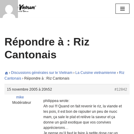
Aller
au
contenu
Répondre à : Riz
Cantonais
›
Discussions générales sur le Vietnam
›
La Cuisine vietnamienne
›
Riz
Cantonais
›
Répondre à : Riz Cantonais
15 novembre 2005 à 20h52
#12842
mike
philippea wrote:
Modérateur
Ah oui !!! Quand on fait revenir le riz, la viande et
les pois, il est bon de rajouter un peu de nuoc
mam, ça sale le plat et relève la saveur et ça
donne un goût exotique que vos convives
apprécierons…
Je pense qu’il faut le faire à petite dose car un