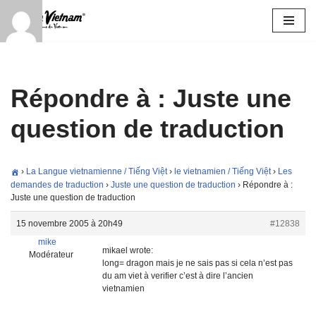
Aller
au
contenu
Répondre à : Juste une
question de traduction
›
La Langue vietnamienne / Tiếng Việt
›
le vietnamien / Tiếng Việt
›
Les
demandes de traduction
›
Juste une question de traduction
›
Répondre à :
Juste une question de traduction
15 novembre 2005 à 20h49
#12838
mike
mikael wrote:
Modérateur
long= dragon mais je ne sais pas si cela n’est pas
du am viet à verifier c’est à dire l’ancien
vietnamien