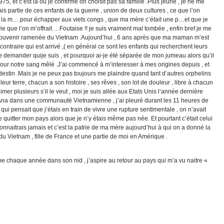
, et c’est là ou je confirme on choisit pas sa famille .Plus jeune , je ne me
is partie de ces enfants de la guerre , union de deux cultures , ce que l’on
i de la m….pour échapper aux viets congs , que ma mère c’était une p…et que je
ie que l’on m’offrait …Foutaise !! je suis vraiment mal tombée , enfin bref je me
 souvenir ramenée du Vietnam .Aujourd’hui , 6 ans après que ma maman m’est
 contraire qui est arrivé ,( en général ce sont les enfants qui recherchent leurs
e demander quije suis , et pourquoi ai-je été séparée de mon jumeau alors qu’il
our notre sang mêlé .J’ai commencé à m’interesser à mes origines depuis , et
 destin .Mais je ne peux pas toujours me plaindre quand tant d’autres orphelins
leur terre, chacun a son histoire , ses rêves , son lot de douleur , libre à chacun
 aimer plusieurs s’il le veut , moi je suis allée aux Etats Unis l’année dernière
a Ana dans une communauté Vietnamienne , j’ai pleuré durant les 11 heures de
qui pensait que j’étais en train de vivre une rupture sentimentale , on n’avait
 de quitter mon pays alors que je n’y étais même pas née. Et pourtant c’était celui
nnaitrais jamais et c’est la patrie de ma mère aujourd’hui à qui on a donné la
 du Vietnam , fille de France et une partie de moi en Amérique .
e chaque année dans son nid , j’aspire au retour au pays qui m’a vu naitre «