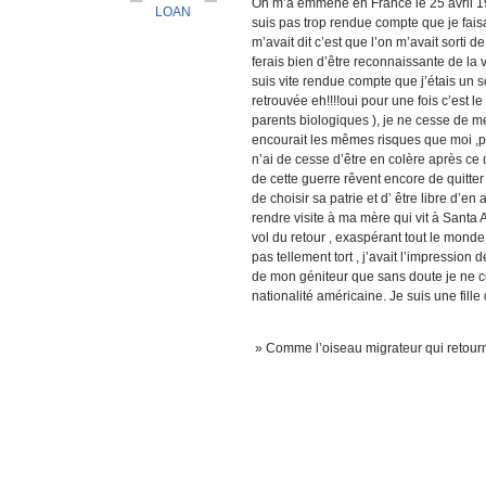
On m’a emmené en France le 25 avril 1975
LOAN
suis pas trop rendue compte que je faisa
m’avait dit c’est que l’on m’avait sort
ferais bien d’être reconnaissante de la v
suis vite rendue compte que j’étais un
retrouvée eh!!!!oui pour une fois c’est le
parents biologiques ), je ne cesse de m
encourait les mêmes risques que moi ,p
n’ai de cesse d’être en colère après ce
de cette guerre rêvent encore de quitter 
de choisir sa patrie et d’ être libre d’en
rendre visite à ma mère qui vit à Sant
vol du retour , exaspérant tout le monde 
pas tellement tort , j’avait l’impression
de mon géniteur que sans doute je ne co
nationalité américaine. Je suis une fille
» Comme l’oiseau migrateur qui retourn