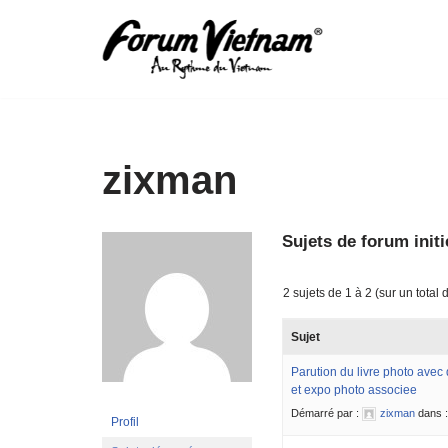
Aller
au
contenu
zixman
Sujets de forum initi
2 sujets de 1 à 2 (sur un total 
Sujet
Parution du livre photo avec
et expo photo associee
Démarré par :
zixman
dans 
Profil