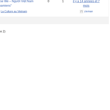
mese We – Người Việt Nam
0
1
il y a 14 années et 7
tnamiens"
mois
:
La Culture au Vietnam
zixman
de 2)