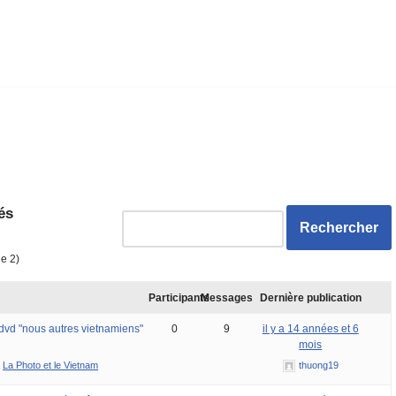
és
de 2)
Participants
Messages
Dernière publication
 dvd "nous autres vietnamiens"
0
9
il y a 14 années et 6
mois
:
La Photo et le Vietnam
thuong19