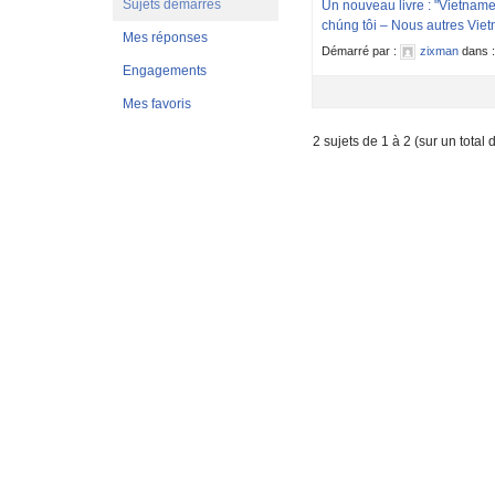
Sujets démarrés
Un nouveau livre : "Vietna
chúng tôi – Nous autres Vie
Mes réponses
Démarré par :
zixman
dans 
Engagements
Mes favoris
2 sujets de 1 à 2 (sur un total 