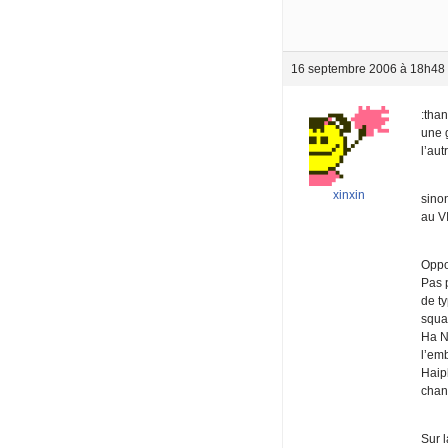
16 septembre 2006 à 18h48
:tha
une g
l’aut
xinxin
sinon
au VI
Oppor
Pas p
de ty
squat
Ha N
l’em
Haip
chan
Sur 