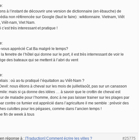
e:
ens à l’instant de découvrir une version de dictionnaire (en ébauche) de
édia non référencée sur Google (faut le faire) : wiktionnaire. Vietnam, Viêt
 Viêt-nam, Viet Nam.
 c’est très interessant et pratique !
e:
-vous apprécié Cat Ba malgré le temps?
la fenetre de l’hôtel qui donne sur le port, il est très interressant de voir le
ge des bateaux qui se mettent à l’abri du vent
e:
liais : où as-tu pratiqué l’équitation au Viêt-Nam ?
evil: nous étions à cheval sur les mois de juillet/août, pas sur un canasson
mile: mais si ça donne des idées … à savoir que le crottin de cheval est
eur de maladie pour l’homme, donc à ne pas laisser trainer sur les plages par
par contre ce fumier est apprécié dans l’agriculture il me semble : prévoir des
hes culottes pour les pégases, comme dans l’ancien temps !
e fin de week à tous
en réponse à :
[Traduction] Comment écrire les villes ?
#25775