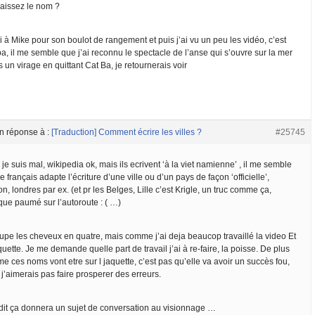
aissez le nom ?
 à Mike pour son boulot de rangement et puis j’ai vu un peu les vidéo, c’est
a, il me semble que j’ai reconnu le spectacle de l’anse qui s’ouvre sur la mer
 un virage en quittant Cat Ba, je retournerais voir
n réponse à :
[Traduction] Comment écrire les villes ?
#25745
 je suis mal, wikipedia ok, mais ils ecrivent ‘à la viet namienne’ , il me semble
e français adapte l’écriture d’une ville ou d’un pays de façon ‘officielle’,
n, londres par ex. (et pr les Belges, Lille c’est Krigle, un truc comme ça,
que paumé sur l’autoroute : ( …)
oupe les cheveux en quatre, mais comme j’ai deja beaucop travaillé la video Et
quette. Je me demande quelle part de travail j’ai à re-faire, la poisse. De plus
 ces noms vont etre sur l jaquette, c’est pas qu’elle va avoir un succès fou,
j’aimerais pas faire prosperer des erreurs.
 dit ça donnera un sujet de conversation au visionnage …