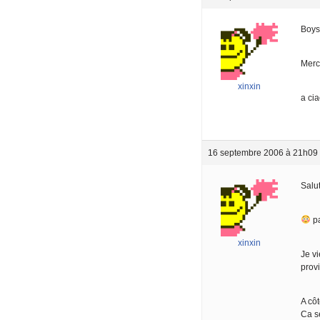
Boys
Merc
xinxin
a ci
16 septembre 2006 à 21h09
Salut
pa
xinxin
Je v
provi
A côt
Ca se