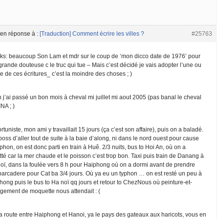
en réponse à :
[Traduction] Comment écrire les villes ?
#25763
nks: beaucoup Son Lam et mdr sur le coup de ‘mon dicco date de 1976’ pour
rande douteuse c le truc qui tue – Mais c’est décidé je vais adopter l’une ou
re de ces écritures_ c’est la moindre des choses ; )
 j’ai passé un bon mois à cheval mi juillet mi aout 2005 (pas banal le cheval
NA ; )
tuniste, mon ami y travaillait 15 jours (ça c’est son affaire), puis on a baladé.
oss d’aller tout de suite à la baie d’along, ni dans le nord ouest pour cause
phon, on est donc parti en train à Huê. 2/3 nuits, bus to Hoi An, où on a
té car la mer chaude et le poisson c’est trop bon. Taxi puis train de Danang à
oï, dans la foulée vers 8 h pour Haiphong où on a dormi avant de prendre
barcadere pour Cat ba 3/4 jours. Où ya eu un typhon … on est resté un peu à
hong puis le bus to Ha noï qq jours et retour to ChezNous où peinture-et-
gement de moquette nous attendait : (
la route entre Haiphong et Hanoi, ya le pays des gateaux aux haricots, vous en