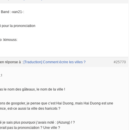
 Band :-xan21-:
i pour la prononciation
ao :kimouss:
en réponse à :
[Traduction] Comment écrire les villes ?
#25770
 !
s le nom des gâteaux, le nom de la ville !
iens de googoler, je pense que c’est Hai Duong, mais Hai Duong est une
nce, est-ce aussi la ville des haricots ?
é je sais plus pourquoi j’avais noté : (Aizung) ! ?
rait pas la prononciation ? Une ville ?