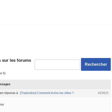
 sur les forums
de 5)
ssages
en réponse à :
[Traduction] Comment écrire les villes ?
#25825
our