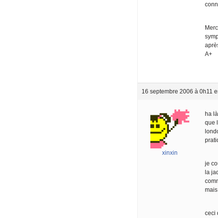
conn
Merci
symp
après
A+
16 septembre 2006 à 0h11
e
ha là
que l
londo
prati
xinxin
je c
la ja
comme
mais 
ceci