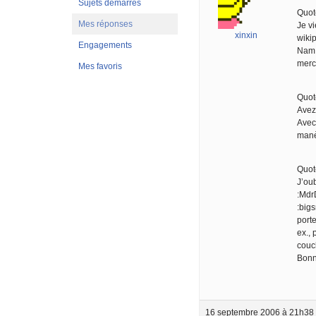
Sujets démarrés
Quot
Mes réponses
Je vi
xinxin
wikip
Engagements
Nam,
merci
Mes favoris
Quot
Avez
Avec 
manè
Quot
J’oub
:MdrD
:bigs
port
ex., 
couc
Bonn
16 septembre 2006 à 21h38