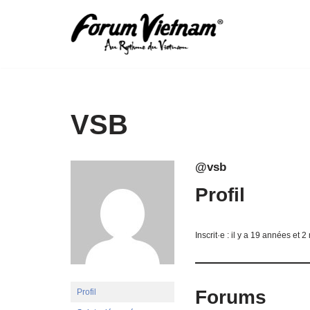
Aller
au
contenu
VSB
@vsb
Profil
Inscrit·e : il y a 19 années et 2
Forums
Profil