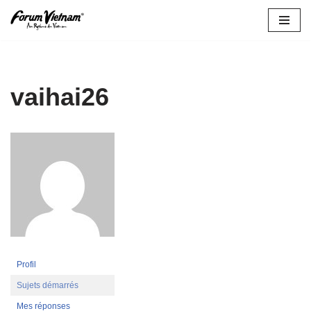
Aller
au
contenu
vaihai26
Profil
Sujets démarrés
Mes réponses