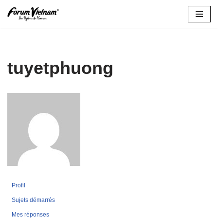
Aller
au
contenu
tuyetphuong
Profil
Sujets démarrés
Mes réponses