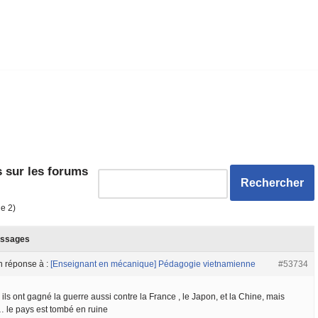
 sur les forums
de 2)
ssages
n réponse à :
[Enseignant en mécanique] Pédagogie vietnamienne
#53734
 ils ont gagné la guerre aussi contre la France , le Japon, et la Chine, mais
 le pays est tombé en ruine