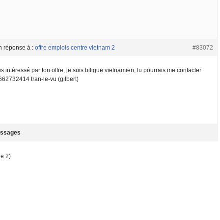
n réponse à :
offre emplois centre vietnam 2
#83072
is intéressé par ton offre, je suis biligue vietnamien, tu pourrais me contacter
662732414 tran-le-vu (gilbert)
ssages
de 2)