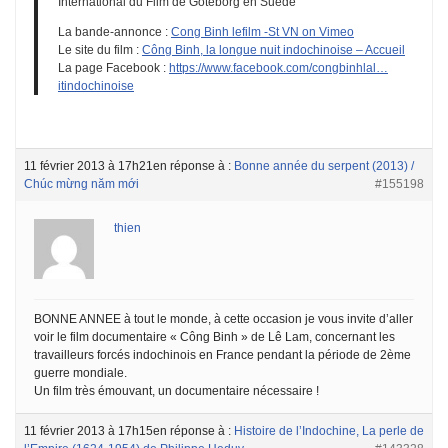
International du Film de Göteborg en Suède
La bande-annonce :
Cong Binh lefilm -St VN on Vimeo
Le site du film :
Công Binh, la longue nuit indochinoise – Accueil
La page Facebook :
https://www.facebook.com/congbinhlal…
itindochinoise
11 février 2013 à 17h21
en réponse à :
Bonne année du serpent (2013) /
Chúc mừng năm mới
#155198
thien
BONNE ANNEE à tout le monde, à cette occasion je vous invite d’aller
voir le film documentaire « Công Binh » de Lê Lam, concernant les
travailleurs forcés indochinois en France pendant la période de 2ème
guerre mondiale.
Un film très émouvant, un documentaire nécessaire !
11 février 2013 à 17h15
en réponse à :
Histoire de l’Indochine, La perle de