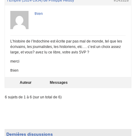
l’Empire (1624-1954) de Philippe Heduy
#143328
thien
L’histoire de l’Indochine est écrite par pas mal de monde, tel que les
écrivains, les journalistes, les historiens, etc…. c’est un choix assez
large, et vous? avez lu ce libre, votre avis SVP ?
merci
thien
Auteur
Messages
6 sujets de 1 à 6 (sur un total de 6)
Dernières discussions