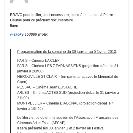
BRAVO pour le film, c’est nécessaire, merci à Le Lam et à Pierre
Daume pour ce précieux documentaire.
thien
@zaoky
153889 wrote:
Programmation de la semaine du 30 janvier au 5 février 2013
:
PARIS – Cinéma LA CLEF
PARIS – Cinéma LES 7 PARNASSIENS (projection-débat le 31
janvier à 20h00)
HEROUVILLE ST CLAIR – (en partenariat avec le Mémorial de
Caen)
PESSAC – Cinéma Jean EUSTACHE
ARLES – Cinéma ACTES SUD (projection-débat le 31 janvier à
21h00)
MONTPELLIER – Cinéma DIAGONAL (projection-débat le 4
février à 19h45)
Le film vient d’obtenir le soutien de l’Association Française des
Cinémas Art et Essai (AFCAE)
Il sera
pr
ésenté les 30 janvier, 1 et 2 février au Festival