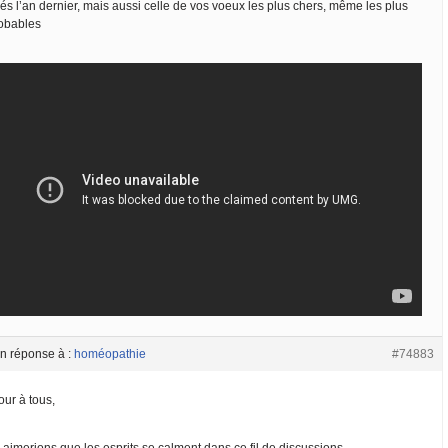
és l’an dernier, mais aussi celle de vos voeux les plus chers, même les plus
obables
n réponse à :
homéopathie
#74883
our à tous,
 aimerions que les esprits se calment dans ce fil de discussions…