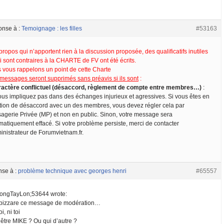
onse à :
Temoignage : les filles
#53163
ropos qui n’apportent rien à la discussion proposée, des qualificatifs inutiles
i sont contraires à la CHARTE de FV ont été écrits.
 vous rappelons un point de cette Charte
 messages seront supprimés sans préavis si ils sont
:
ractère conflictuel (désaccord, règlement de compte entre membres…)
:
ous impliquez pas dans des échanges injurieux et agressives. Si vous êtes en
ation de désaccord avec un des membres, vous devez régler cela par
agerie Privée (MP) et non en public. Sinon, votre message sera
matiquement effacé. Si votre problème persiste, merci de contacter
inistrateur de Forumvietnam.fr.
nse à :
problème technique avec georges henri
#65557
ongTayLon;53644 wrote:
 bizzare ce message de modération…
i, ni toi
 être MIKE ? Ou qui d’autre ?