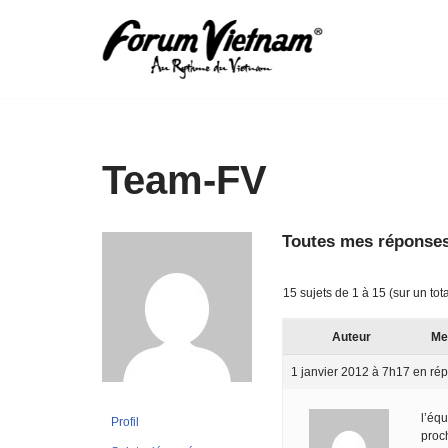
Aller
au
contenu
Team-FV
Toutes mes réponses
15 sujets de 1 à 15 (sur un tot
Auteur
Me
1 janvier 2012 à 7h17
en rép
l’éq
Profil
proc