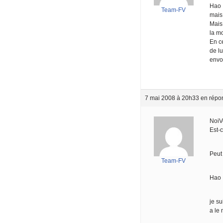
Hao
Team-FV
mais
Mais
la m
En c
de lu
envo
7 mai 2008 à 20h33
en répo
NoiV
Est-
Peut 
Team-FV
Hao
je su
a le