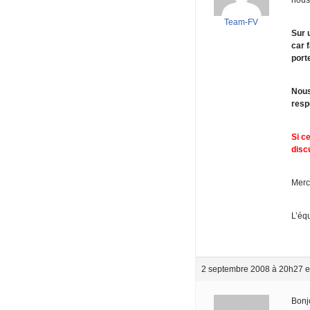
Team-FV
Sur 
car 
port
Nous
resp
Si c
disc
Merc
L’éq
2 septembre 2008 à 20h27
e
Bonj