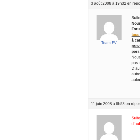
3 août 2008 à 19h32
en répo
Suit
Nous
Foru
tous
à car
Team-FV
prov
pers
Nous
pas 
D’au
autr
auteu
11 juin 2008 à 8h53
en répo
Suit
d’au