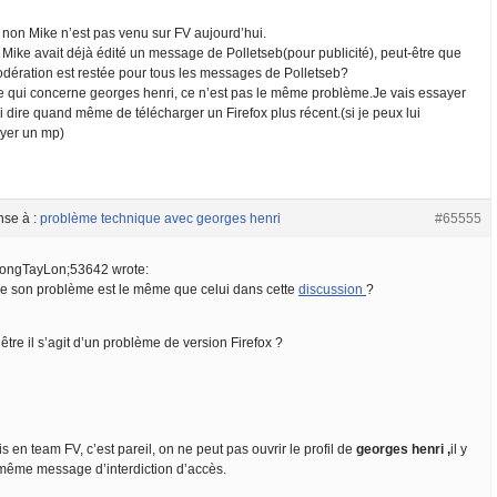
 non Mike n’est pas venu sur FV aujourd’hui.
 Mike avait déjà édité un message de Polletseb(pour publicité), peut-être que
odération est restée pour tous les messages de Polletseb?
e qui concerne georges henri, ce n’est pas le même problème.Je vais essayer
i dire quand même de télécharger un Firefox plus récent.(si je peux lui
yer un mp)
nse à :
problème technique avec georges henri
#65555
ongTayLon;53642 wrote:
ce son problème est le même que celui dans cette
discussion
?
être il s’agit d’un problème de version Firefox ?
is en team FV, c’est pareil, on ne peut pas ouvrir le profil de
georges henri ,
il y
 même message d’interdiction d’accès.