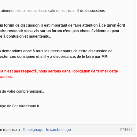
 aimerions que les esprits se calment dans ce fil de discussions…
un forum de discussion, il est important de faire attention à ce qu’on écrit
faire ressentir son avis sur un forum n’est pas chose évidente et peut
er à confusion et malentendu..
 demandons donc à tous les intervenants de cette discussion de
ecter ces consignes et si il y a discordance, de le faire par MP..
ela n’est pas respecté, nous serions dans l’obligation de fermer cette
ussion..
i de votre compréhension..
uipe de Forumvietnam.fr
n réponse à :
Temoignage : le cambriolage
#74882