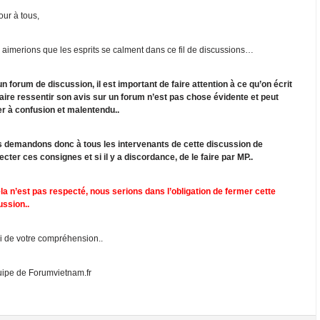
our à tous,
 aimerions que les esprits se calment dans ce fil de discussions…
un forum de discussion, il est important de faire attention à ce qu’on écrit
faire ressentir son avis sur un forum n’est pas chose évidente et peut
er à confusion et malentendu..
 demandons donc à tous les intervenants de cette discussion de
ecter ces consignes et si il y a discordance, de le faire par MP..
ela n’est pas respecté, nous serions dans l’obligation de fermer cette
ussion..
i de votre compréhension..
uipe de Forumvietnam.fr