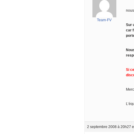
nous
Team-FV
Sur 
car 
port
Nous
resp
Si c
disc
Merc
L’éq
2 septembre 2008 à 20h27
e