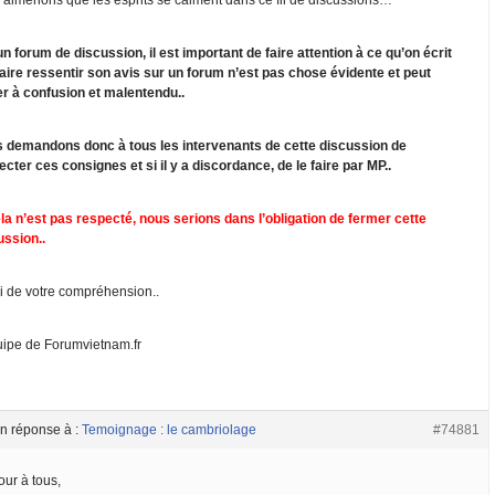
un forum de discussion, il est important de faire attention à ce qu’on écrit
faire ressentir son avis sur un forum n’est pas chose évidente et peut
er à confusion et malentendu..
 demandons donc à tous les intervenants de cette discussion de
ecter ces consignes et si il y a discordance, de le faire par MP..
ela n’est pas respecté, nous serions dans l’obligation de fermer cette
ussion..
i de votre compréhension..
uipe de Forumvietnam.fr
n réponse à :
Temoignage : le cambriolage
#74881
our à tous,