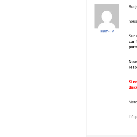
Bonj
nous
Team-FV
Sur 
car 
port
Nous
resp
Si c
disc
Merc
L’éq