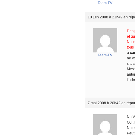
Team-FV
10 juin 2008 à 21h49
en rép
Des p
et qu
Nous
tous
à ca
Team-FV
ne v
situ
Mess
auto
l’adm
7 mai 2008 à 20h42
en répo
NoiV
Oui,
Ni mo
Peut