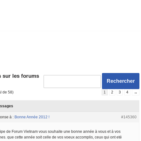
 sur les forums
al de 58)
1
2
3
4
→
ssages
onse à :
Bonne Année 2012 !
#145360
uipe de Forum Vietnam vous souhaite une bonne année à vous et à vos
hes. que cette année soit celle de vos voeux accomplis, ceux qui ont eté