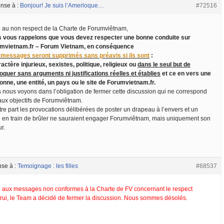
nse à :
Bonjour! Je suis l’Amerloque…
#72516
e au non respect de la Charte de Forumviêtnam,
 vous rappelons que vous devez respecter une bonne conduite sur
mvietnam.fr – Forum Vietnam, en conséquence
 messages seront supprimés sans préavis si ils sont
:
actère injurieux, sexistes, politique, religieux ou
dans le seul but de
oquer sans arguments ni justifications réelles et établies
et ce en vers une
onne, une entité, un pays ou le site de Forumvietnam.fr.
 nous voyons dans l’obligation de fermer cette discussion qui ne correspond
aux objectifs de Forumviêtnam.
tre part les provocations délibérées de poster un drapeau à l’envers et un
e en train de brûler ne sauraient engager Forumviêtnam, mais uniquement son
r.
nse à :
Temoignage : les filles
#68537
e aux messages non conformes à la Charte de FV concernant le respect
trui, le Team a décidé de fermer la discussion. Nous sommes désolés.