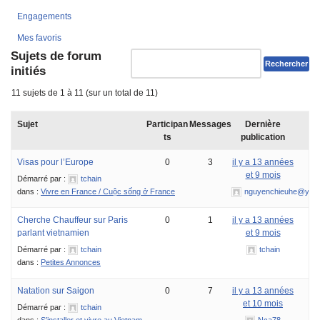
Engagements
Mes favoris
Sujets de forum
initiés
11 sujets de 1 à 11 (sur un total de 11)
Sujet
Participan
Messages
Dernière
ts
publication
Visas pour l’Europe
0
3
il y a 13 années
et 9 mois
Démarré par :
tchain
dans :
Vivre en France / Cuộc sống ở France
nguyenchieuhe@yah
Cherche Chauffeur sur Paris
0
1
il y a 13 années
parlant vietnamien
et 9 mois
Démarré par :
tchain
tchain
dans :
Petites Annonces
Natation sur Saigon
0
7
il y a 13 années
et 10 mois
Démarré par :
tchain
dans :
S’installer et vivre au Vietnam
Nca78