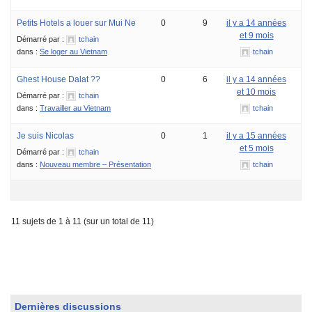
Petits Hotels a louer sur Mui Ne
0
9
il y a 14 années
et 9 mois
Démarré par :
tchain
dans :
Se loger au Vietnam
tchain
Ghest House Dalat ??
0
6
il y a 14 années
et 10 mois
Démarré par :
tchain
dans :
Travailler au Vietnam
tchain
Je suis Nicolas
0
1
il y a 15 années
et 5 mois
Démarré par :
tchain
dans :
Nouveau membre – Présentation
tchain
11 sujets de 1 à 11 (sur un total de 11)
Dernières discussions