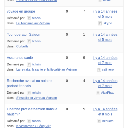
voyage en groupe
0
7
il y a 14 années
et 5 mois
Démarré par :
tchain
dans :
Le Tourisme au Vietnam
skype
Tour operator, Saigon
0
1
il y a 14 années
et 5 mois
Démarré par :
tchain
dans :
Corbeille
Assurance santé
0
9
il y a 14 années
et 7 mois
Démarré par :
tchain
dans :
La retraite, la santé et la fiscalité au Vietnam
calimero
Recherche avocat ou notaire
0
4
il y a 14 années
parlant francais
et 7 mois
Démarré par :
tchain
AlexPhap
dans :
S’installer et vivre au Vietnam
Cherche prof vietnamien dans le
0
5
il y a 14 années
haut rhin
et 8 mois
Démarré par :
tchain
kkhuete
dans :
le vietnamien / Tiếng Việt