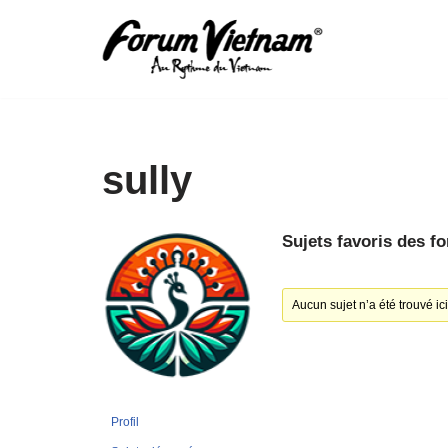
Aller
au
contenu
sully
Sujets favoris des f
Aucun sujet n’a été trouvé ici
Profil