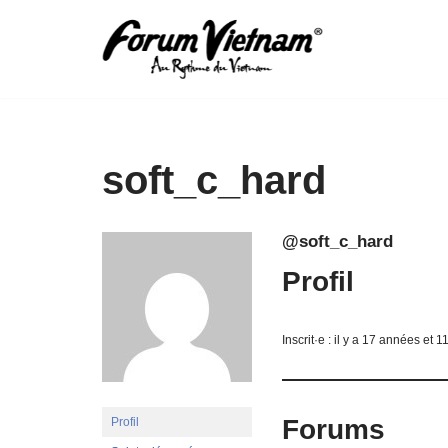
Aller
au
contenu
soft_c_hard
@soft_c_hard
Profil
Inscrit·e : il y a 17 années et 1
Forums
Profil