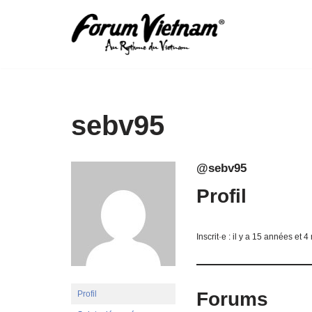
Aller
au
contenu
sebv95
@sebv95
Profil
Inscrit·e : il y a 15 années et 4
Forums
Profil