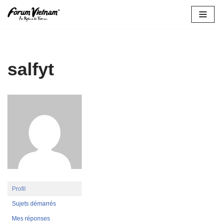
Aller
au
contenu
salfyt
Profil
Sujets démarrés
Mes réponses