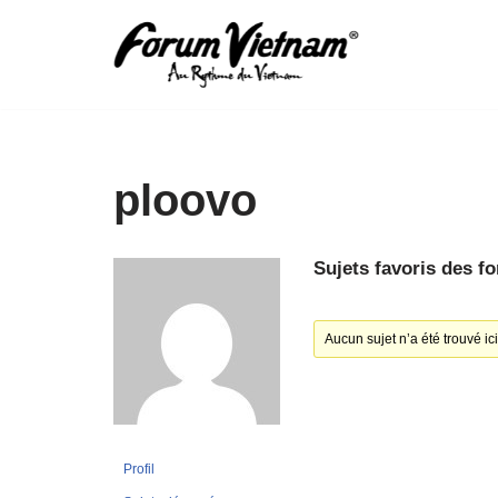
Aller
au
contenu
ploovo
Sujets favoris des f
Aucun sujet n’a été trouvé ici
Profil