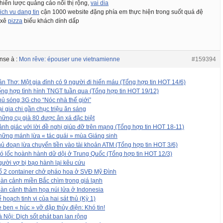
chiến lược quảng cáo nối thị rộng,
vai dia
ich vu dang tin
cận 1000 website đặng phía em thực hiện trong suốt quá đệ
 xê
pizza
biếu khách dính dấp
nse à :
Mon rêve: épouser une vietnamienne
#159394
n Thơ: Một gia đình có 9 người đi hiến máu (Tổng hợp tin HOT 14/6)
ng hợp tình hình TNGT tuần qua (Tổng hợp tin HOT 19/12)
ủ sóng 3G cho “Nóc nhà thế giới”
i gia chi gần chục triệu ăn sáng
ững cụ già 80 được ân xá đặc biệt
nh giác với lời đề nghị giúp đỡ trên mạng (Tổng hợp tin HOT 18-11)
ững mánh lừa « tác quái » mùa Giáng sinh
ủ đoạn lừa chuyển tiền vào tài khoản ATM (Tổng hợp tin HOT 3/6)
ó lốc hoành hành dữ dội ở Trung Quốc (Tổng hợp tin HOT 12/3)
ười vợ bị bạo hành lại kêu cứu
 2 container chở pháo hoa ở SVĐ Mỹ Đình
àn cảnh miền Bắc chìm trong giá lạnh
àn cảnh thảm họa núi lửa ở Indonesia
 hoạch tinh vi của hai sát thủ (Kỳ 1)
 ben « húc » vỡ đập thủy điện: Khó tin!
 Nội: Dịch sốt phát ban lan rộng