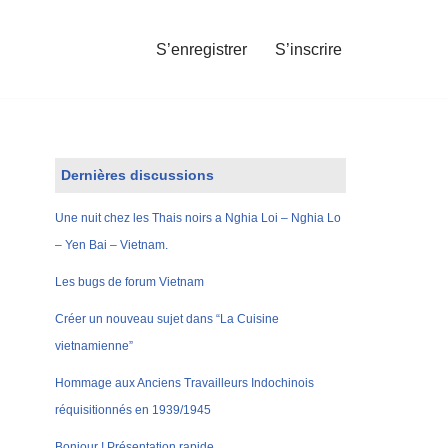
S’enregistrer
S’inscrire
Dernières discussions
Une nuit chez les Thais noirs a Nghia Loi – Nghia Lo
– Yen Bai – Vietnam.
Les bugs de forum Vietnam
Créer un nouveau sujet dans “La Cuisine
vietnamienne”
Hommage aux Anciens Travailleurs Indochinois
réquisitionnés en 1939/1945
Bonjour ! Présentation rapide