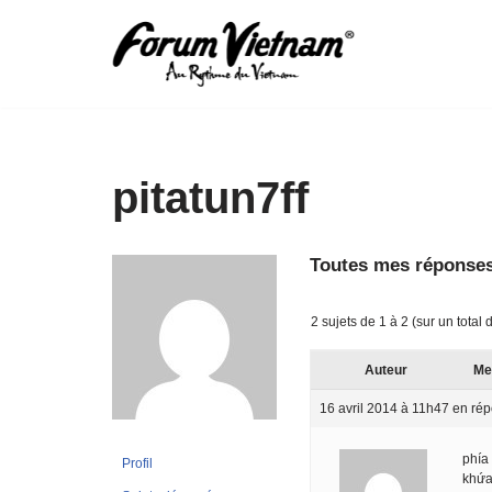
Aller
au
contenu
pitatun7ff
Toutes mes réponses
2 sujets de 1 à 2 (sur un total 
Auteur
Me
16 avril 2014 à 11h47
en rép
phía
Profil
khứ