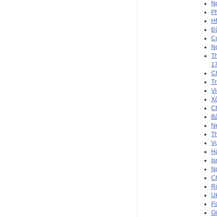
Ng
Ph
HN
Đã
Co
Ng
T
17
Ch
Tr
Vi
Xô
Ch
Bã
Ne
Th
Vụ
Hà
Is
Ng
Ch
Rò
Uk
Pa
Gi