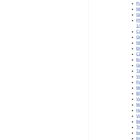
Pu
Nh
Gố
Ph
1/
Cả
G
Nh
Đi
Cầ
Đ
Gi
Tà
Vi
Pa
Mư
Bộ
Vi
Má
Hà
Vi
Bé
Th
to
to