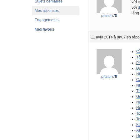
Sujets démarrés
với 
với
d
Mes réponses
lăng
pitatun7ff
Engagements
Mes favoris
11 avril 2014 à 9h07
en répo
Cầ
Tổ
Ph
Đạ
Nh
pitatun7ff
Cả
Nh
Th
Gi
Ng
Nổ
To
To
Kế
Xe
Hà