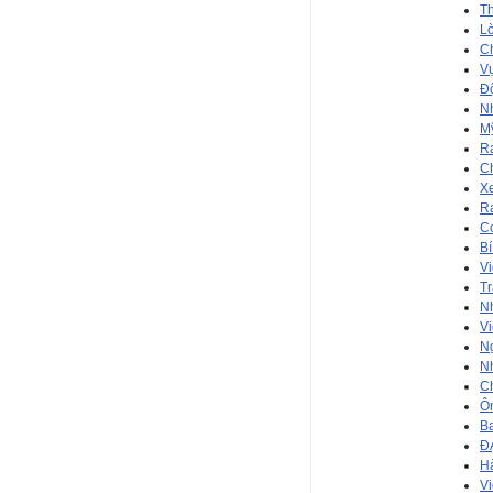
Th
Lờ
Ch
Vụ
Đ
Nh
Mỹ
Ra
C
Xe
Ra
Co
Bí
Vi
Tr
Nh
Vi
Ng
Nh
C
Ôn
Ba
Đ
Hà
Vi