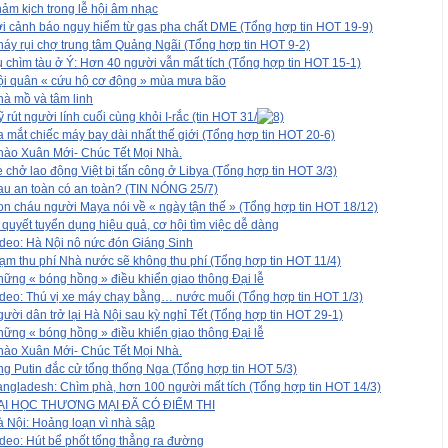
ảm kịch trong lễ hội âm nhạc
i cảnh báo nguy hiểm từ gas pha chất DME (Tổng hợp tin HOT 19-9)
áy rụi chợ trung tâm Quảng Ngãi (Tổng hợp tin HOT 9-2)
 chìm tàu ở Ý: Hơn 40 người vẫn mất tích (Tổng hợp tin HOT 15-1)
ội quân « cứu hộ cơ động » mùa mưa bão
à mồ và tâm linh
 rút người lính cuối cùng khỏi I-rắc (tin HOT 31/
 mắt chiếc máy bay dài nhất thế giới (Tổng hợp tin HOT 20-6)
hào Xuân Mới- Chúc Tết Mọi Nhà.
 chở lao động Việt bị tấn công ở Libya (Tổng hợp tin HOT 3/3)
u an toàn có an toàn? (TIN NÓNG 25/7)
n cháu người Maya nói về « ngày tận thế » (Tổng hợp tin HOT 18/12)
 quyết tuyển dụng hiệu quả, cơ hội tìm việc dễ dàng
deo: Hà Nội nô nức đón Giáng Sinh
ạm thu phí Nhà nước sẽ không thu phí (Tổng hợp tin HOT 11/4)
ững « bóng hồng » điều khiển giao thông Đại lễ
deo: Thú vị xe máy chạy bằng… nước muối (Tổng hợp tin HOT 1/3)
ười dân trở lại Hà Nội sau kỳ nghỉ Tết (Tổng hợp tin HOT 29-1)
ững « bóng hồng » điều khiển giao thông Đại lễ
hào Xuân Mới- Chúc Tết Mọi Nhà.
g Putin đắc cử tổng thống Nga (Tổng hợp tin HOT 5/3)
ngladesh: Chìm phà, hơn 100 người mất tích (Tổng hợp tin HOT 14/3)
ẠI HỌC THƯƠNG MẠI ĐÃ CÓ ĐIỂM THI
 Nội: Hoảng loạn vì nhà sập
deo: Hút bể phốt tống thẳng ra đường