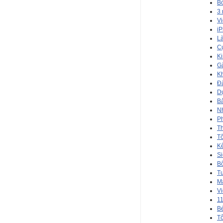
Bỏ
3 
Vi
iP
Là
Cự
Ki
Gà
Kh
Đà
Dự
Bả
Nh
Ph
Th
T
Kế
Si
Bố
Tu
Mà
Vi
11
Bé
Tổ