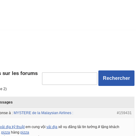
 sur les forums
de 2)
ssages
onse à :
MYSTERE de la Malaysian Airlines :
#159431
vải địa kỹ thuật
em cung vội
vải địa
xê vụ đăng tải tin tưởng.# tặng khách
a
pizza
hàng
pizza