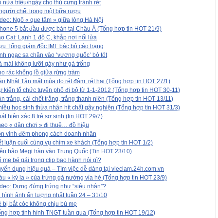
 nửa triệu/ngày cho thú cưng tránh rét
người chết trong một bữa rượu
deo: Ngõ « que tăm » giữa lòng Hà Nội
hone 5 bắt đầu được bán tại Châu Á (Tổng hợp tin HOT 21/9)
o Cai: Lạnh 1 độ C, khắp nơi nổi lửa
u Tổng giám đốc IMF bác bỏ cáo trạng
nh ngạc sa chân vào ‘vương quốc’ bò tót
 mái không lưỡi gáy như gà trống
o rác khổng lồ giữa rừng tràm
o Nhật Tân mất mùa do rét đậm, rét hại (Tổng hợp tin HOT 27/1)
 kiến tổ chức tuyến phố đi bộ từ 1-1-2012 (Tổng hợp tin HOT 30-11)
n trắng, cái chết trắng, trắng thanh niên (Tổng hợp tin HOT 13/11)
iều học sinh thừa nhận hít chất gây nghiện (Tổng hợp tin HOT 31/3)
át hiện xác 8 trẻ sơ sinh (tin HOT 29/7)
eo « dân chơi » đi thuê… đồ hiệu
ôn vinh đêm phong cách doanh nhân
t luận cuối cùng vụ chìm xe khách (Tổng hợp tin HOT 1/2)
êu bão Megi tràn vào Trung Quốc (Tin HOT 23/10)
 mẹ bé gái trong clip bạo hành nói gì?
yển dụng hiệu quả – Tìm việc dễ dàng tại vieclam.24h.com.vn
u « kỳ lạ » của trứng gà nướng vỉa hè (Tổng hợp tin HOT 23/9)
deo: Dựng đứng trứng như “siêu nhân”?
 hình ảnh ấn tượng nhất tuần 24 – 31/10
 bị bắt cóc không chịu bú mẹ
ng hợp tình hình TNGT tuần qua (Tổng hợp tin HOT 19/12)