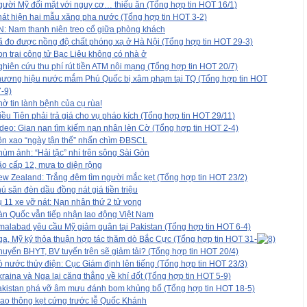
ười Mỹ đối mặt với nguy cơ… thiếu ăn (Tổng hợp tin HOT 16/1)
át hiện hai mẫu xăng pha nước (Tổng hợp tin HOT 3-2)
: Nam thanh niên treo cổ giữa phòng khách
 đo được nồng độ chất phóng xạ ở Hà Nội (Tổng hợp tin HOT 29-3)
n trai công tử Bạc Liêu không có nhà ở
hiên cứu thu phí rút tiền ATM nội mạng (Tổng hợp tin HOT 20/7)
hương hiệu nước mắm Phú Quốc bị xâm phạm tại TQ (Tổng hợp tin HOT
-9)
ờ tin lành bệnh của cụ rùa!
iều Tiên phải trả giá cho vụ pháo kích (Tổng hợp tin HOT 29/11)
deo: Gian nan tìm kiếm nạn nhân lèn Cờ (Tổng hợp tin HOT 2-4)
n xao “ngày tận thế” nhấn chìm ĐBSCL
ùm ảnh: “Hải tặc” nhí trên sông Sài Gòn
o cấp 12, mưa to diện rộng
w Zealand: Trắng đêm tìm người mắc kẹt (Tổng hợp tin HOT 23/2)
ú săn đèn dầu đồng nát giá tiền triệu
 11 xe vỡ nát: Nạn nhân thứ 2 tử vong
n Quốc vẫn tiếp nhận lao động Việt Nam
malabad yêu cầu Mỹ giảm quân tại Pakistan (Tổng hợp tin HOT 6-4)
a, Mỹ ký thỏa thuận hợp tác thăm dò Bắc Cực (Tổng hợp tin HOT 31-
uyển BHYT, BV tuyến trên sẽ giảm tải? (Tổng hợp tin HOT 20/4)
 nước thủy điện: Cục Giám định lên tiếng (Tổng hợp tin HOT 23/3)
raina và Nga lại căng thẳng về khí đốt (Tổng hợp tin HOT 5-9)
kistan phá vỡ âm mưu đánh bom khủng bố (Tổng hợp tin HOT 18-5)
ao thông kẹt cứng trước lễ Quốc Khánh