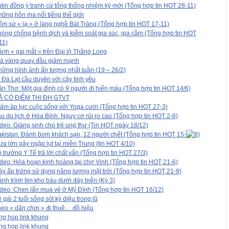
tin đồng ý tranh cử tổng thống nhiệm kỳ mới (Tổng hợp tin HOT 28-11)
ững hồn ma nổi tiếng thế giới
m sứ « lạ » ở làng nghề Bát Tràng (Tổng hợp tin HOT 17-11)
òng chống bệnh dịch và kiểm soát gia súc, gia cầm (Tổng hợp tin HOT
11)
nh « gai mắt » trên Đại lộ Thăng Long
iá vàng quay đầu giảm mạnh
ững hình ảnh ấn tượng nhất tuần (19 – 26/2)
 Đà Lạt cầu duyên với cây tình yêu
n Thơ: Một gia đình có 9 người đi hiến máu (Tổng hợp tin HOT 14/6)
Ã CÓ ĐIỂM THI ĐH GTVT
ảm áp lực cuộc sống với Yoga cười (Tổng hợp tin HOT 27-3)
u du lịch ở Hòa Bình: Nguy cơ rủi ro cao (Tổng hợp tin HOT 2-6)
deo: Giáng sinh cho trẻ ung thư (Tin HOT ngày 18/12)
kistan: Đánh bom khách sạn, 12 người chết (Tổng hợp tin HOT 15-
a lớn gây ngập lụt tại miền Trung (tin HOT 4/10)
 trưởng Y Tế trả lời chất vấn (Tổng hợp tin HOT 27/3)
deo: Hỏa hoạn kinh hoàng tại chợ Vinh (Tổng hợp tin HOT 21-6)
y ấp trứng sử dụng năng lượng mặt trời (Tổng hợp tin HOT 21-9)
nh trình tìm kho báu dưới đáy biển (Kỳ 3)
deo: Chen lấn mua vé ở Mỹ Đình (Tổng hợp tin HOT 16/12)
 gái 2 tuổi sống sót kỳ diệu trong lũ
eo « dân chơi » đi thuê… đồ hiệu
ng hop link khung
ng hop link khung