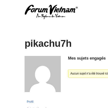
Aller
au
contenu
pikachu7h
Mes sujets engagés
Aucun sujet n’a été trouvé ici
Profil