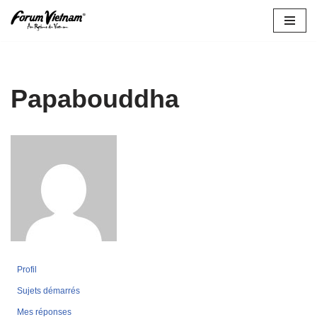
Aller
au
contenu
Papabouddha
Profil
Sujets démarrés
Mes réponses