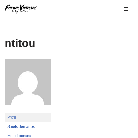
Aller
au
contenu
ntitou
Profil
Sujets démarrés
Mes réponses