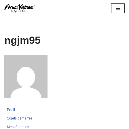
Aller
au
contenu
ngjm95
Profil
Sujets démarrés
Mes réponses